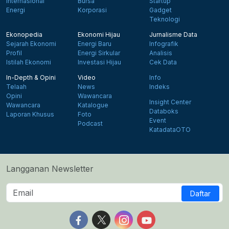
Internasional
Bursa
Startup
Energi
Korporasi
Gadget
Teknologi
Ekonopedia
Ekonomi Hijau
Jurnalisme Data
Sejarah Ekonomi
Energi Baru
Infografik
Profil
Energi Sirkular
Analisis
Istilah Ekonomi
Investasi Hijau
Cek Data
In-Depth & Opini
Video
Info
Telaah
News
Indeks
Opini
Wawancara
Insight Center
Wawancara
Katalogue
Databoks
Laporan Khusus
Foto
Event
Podcast
KatadataOTO
Langganan Newsletter
Daftar
Follow us on Facebook
Follow us on X
Follow us on Instagram
Follow us on Yout