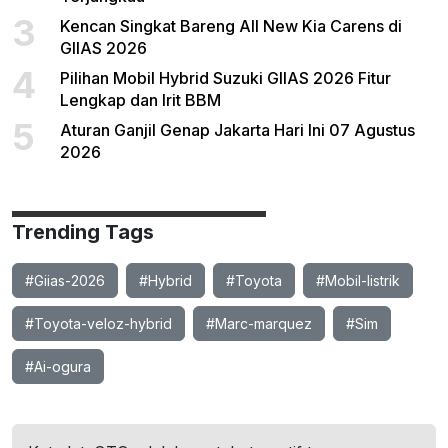
3
Kencan Singkat Bareng All New Kia Carens di
GIIAS 2026
4
Pilihan Mobil Hybrid Suzuki GIIAS 2026 Fitur
Lengkap dan Irit BBM
5
Aturan Ganjil Genap Jakarta Hari Ini 07 Agustus
2026
Trending Tags
#Giias-2026
#Hybrid
#Toyota
#Mobil-listrik
#Toyota-veloz-hybrid
#Marc-marquez
#Sim
#Ai-ogura