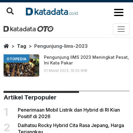
Pengunjung Iims 2023
Berita Terbaru
Home
Tag
Pengunjung-Iims-2023
Pengunjung IIMS 2023 Meningkat Pesat,
OTOPEDIA
Ini Kata Pakar
01 Maret 2023, 16:20 WIB
Artikel Terpopuler
1
Penerimaan Mobil Listrik dan Hybrid di RI Kian
Positif di 2026
2
Daihatsu Rocky Hybrid Cita Rasa Jepang, Harga
Terjangkau