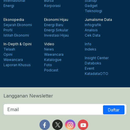
Internasional
Bursa
Startup
Energi
Korporasi
Gadget
Teknologi
Ekonopedia
Ekonomi Hijau
Jurnalisme Data
Sejarah Ekonomi
Energi Baru
Infografik
Profil
Energi Sirkular
Analisis
Istilah Ekonomi
Investasi Hijau
Cek Data
In-Depth & Opini
Video
Info
Telaah
News
Indeks
Opini
Wawancara
Insight Center
Wawancara
Katalogue
Databoks
Laporan Khusus
Foto
Event
Podcast
KatadataOTO
Langganan Newsletter
Daftar
Follow us on Facebook
Follow us on X
Follow us on Instagram
Follow us on Yout