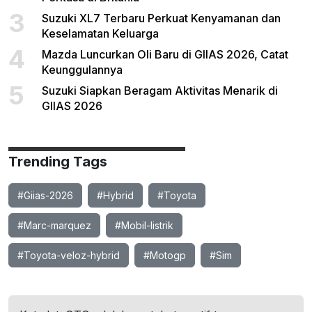
3
Suzuki XL7 Terbaru Perkuat Kenyamanan dan
Keselamatan Keluarga
4
Mazda Luncurkan Oli Baru di GIIAS 2026, Catat
Keunggulannya
5
Suzuki Siapkan Beragam Aktivitas Menarik di
GIIAS 2026
Trending Tags
#Giias-2026
#Hybrid
#Toyota
#Marc-marquez
#Mobil-listrik
#Toyota-veloz-hybrid
#Motogp
#Sim