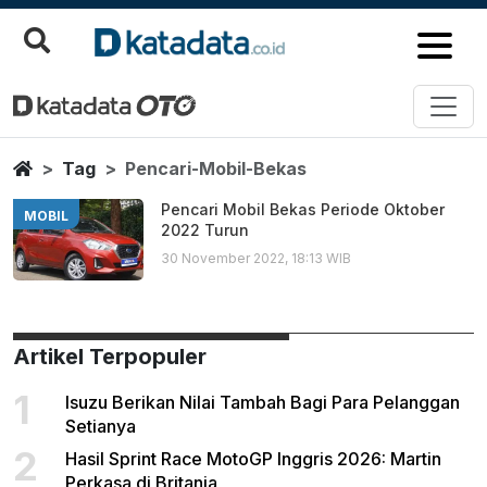
Pencari Mobil Bekas
Berita Terbaru
Home
Tag
Pencari-Mobil-Bekas
Pencari Mobil Bekas Periode Oktober
MOBIL
2022 Turun
30 November 2022, 18:13 WIB
Artikel Terpopuler
1
Isuzu Berikan Nilai Tambah Bagi Para Pelanggan
Setianya
2
Hasil Sprint Race MotoGP Inggris 2026: Martin
Perkasa di Britania