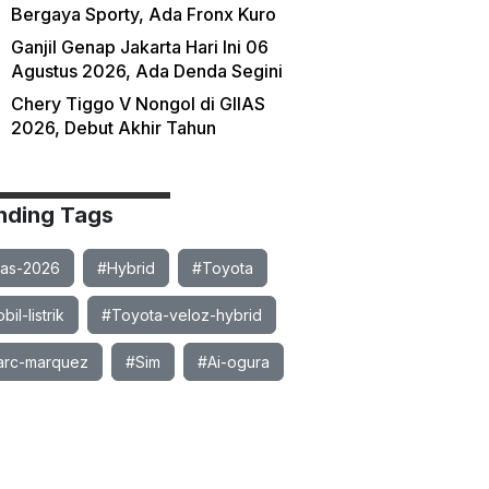
Bergaya Sporty, Ada Fronx Kuro
Ganjil Genap Jakarta Hari Ini 06
Agustus 2026, Ada Denda Segini
Chery Tiggo V Nongol di GIIAS
2026, Debut Akhir Tahun
nding Tags
ias-2026
#Hybrid
#Toyota
il-listrik
#Toyota-veloz-hybrid
rc-marquez
#Sim
#Ai-ogura