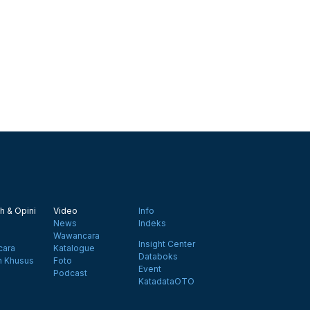
h & Opini
Video
Info
News
Indeks
Wawancara
Insight Center
ara
Katalogue
Databoks
n Khusus
Foto
Event
Podcast
KatadataOTO