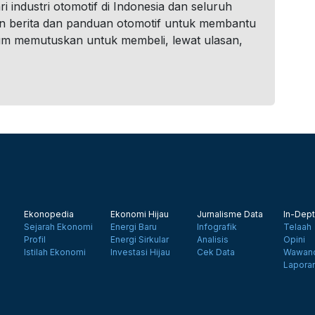
i industri otomotif di Indonesia dan seluruh
n berita dan panduan otomotif untuk membantu
um memutuskan untuk membeli, lewat ulasan,
Ekonopedia
Ekonomi Hijau
Jurnalisme Data
In-Dept
Sejarah Ekonomi
Energi Baru
Infografik
Telaah
Profil
Energi Sirkular
Analisis
Opini
Istilah Ekonomi
Investasi Hijau
Cek Data
Wawanc
Lapora