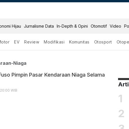
onomi Hijau
Jurnalisme Data
In-Depth & Opini
Otomotif
Video
Po
Motor
EV
Review
Modifikasi
Komunitas
Otosport
Otope
r Kendaraan Niaga
araan-Niaga
 Fuso Pimpin Pasar Kendaraan Niaga Selama
Art
, 20:00 WIB
1
2
3