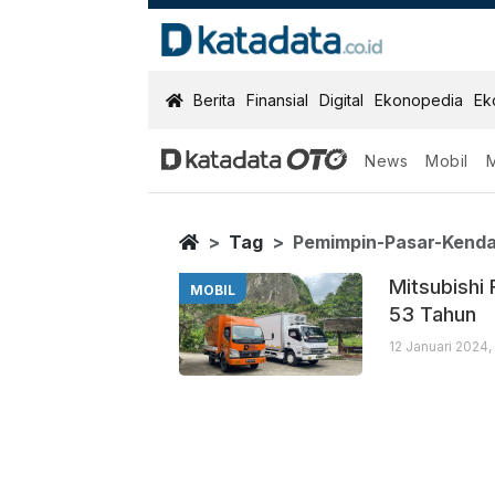
KatadataOTO
Berita
Finansial
Digital
Ekonopedia
Ek
News
Mobil
Pemimpin Pasa
Berita Terbaru
Home
Tag
Pemimpin-Pasar-Kend
Mitsubishi
MOBIL
53 Tahun
12 Januari 2024