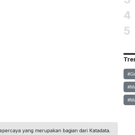
4
5
Tre
#Gi
#Mob
#Ma
tepercaya yang merupakan bagian dari Katadata.