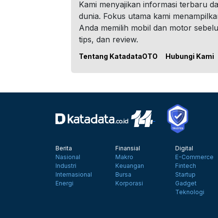
Kami menyajikan informasi terbaru dar
dunia. Fokus utama kami menampilka
Anda memilih mobil dan motor sebel
tips, dan review.
Tentang KatadataOTO
Hubungi Kami
Berita
Finansial
Digital
Nasional
Makro
E-Commerce
Industri
Keuangan
Fintech
Internasional
Bursa
Startup
Energi
Korporasi
Gadget
Teknologi