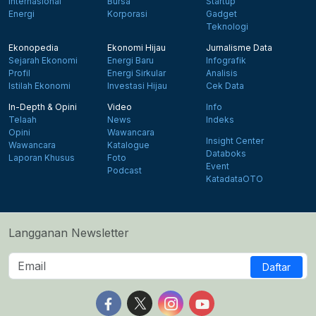
Internasional
Bursa
Startup
Energi
Korporasi
Gadget
Teknologi
Ekonopedia
Ekonomi Hijau
Jurnalisme Data
Sejarah Ekonomi
Energi Baru
Infografik
Profil
Energi Sirkular
Analisis
Istilah Ekonomi
Investasi Hijau
Cek Data
In-Depth & Opini
Video
Info
Telaah
News
Indeks
Opini
Wawancara
Insight Center
Wawancara
Katalogue
Databoks
Laporan Khusus
Foto
Event
Podcast
KatadataOTO
Langganan Newsletter
Daftar
Follow us on Facebook
Follow us on X
Follow us on Instagram
Follow us on Yout