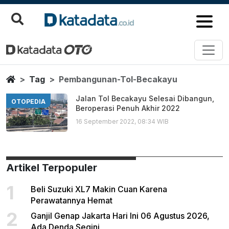
Pembangunan Tol Becakayu
Berita Terbaru
Home
Tag
Pembangunan-Tol-Becakayu
Jalan Tol Becakayu Selesai Dibangun,
OTOPEDIA
Beroperasi Penuh Akhir 2022
16 September 2022, 08:34 WIB
Artikel Terpopuler
1
Beli Suzuki XL7 Makin Cuan Karena
Perawatannya Hemat
2
Ganjil Genap Jakarta Hari Ini 06 Agustus 2026,
Ada Denda Segini