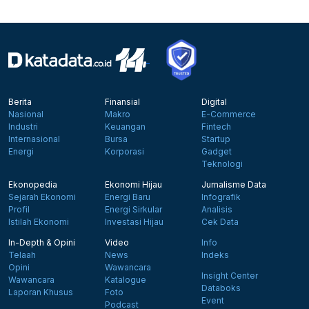
Berita
Finansial
Digital
Nasional
Makro
E-Commerce
Industri
Keuangan
Fintech
Internasional
Bursa
Startup
Energi
Korporasi
Gadget
Teknologi
Ekonopedia
Ekonomi Hijau
Jurnalisme Data
Sejarah Ekonomi
Energi Baru
Infografik
Profil
Energi Sirkular
Analisis
Istilah Ekonomi
Investasi Hijau
Cek Data
In-Depth & Opini
Video
Info
Telaah
News
Indeks
Opini
Wawancara
Insight Center
Wawancara
Katalogue
Databoks
Laporan Khusus
Foto
Event
Podcast