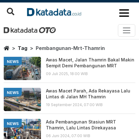
Pembangunan Mrt Thamrin
Berita Terbaru
Home
Tag
Pembangunan-Mrt-Thamrin
Awas Macet, Jalan Thamrin Bakal Makin
NEWS
Sempit Demi Pembangunan MRT
09 Juli 2025, 18:00 WIB
Awas Macet Parah, Ada Rekayasa Lalu
NEWS
Lintas di Jalan MH Thamrin
19 September 2024, 07:00 WIB
Ada Pembangunan Stasiun MRT
NEWS
Thamrin, Lalu Lintas Direkayasa
06 Juni 2024, 07:00 WIB