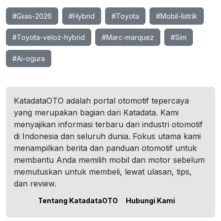
#Giias-2026
#Hybrid
#Toyota
#Mobil-listrik
#Toyota-veloz-hybrid
#Marc-marquez
#Sim
#Ai-ogura
KatadataOTO adalah portal otomotif tepercaya
yang merupakan bagian dari Katadata. Kami
menyajikan informasi terbaru dari industri otomotif
di Indonesia dan seluruh dunia. Fokus utama kami
menampilkan berita dan panduan otomotif untuk
membantu Anda memilih mobil dan motor sebelum
memutuskan untuk membeli, lewat ulasan, tips,
dan review.
Tentang KatadataOTO
Hubungi Kami