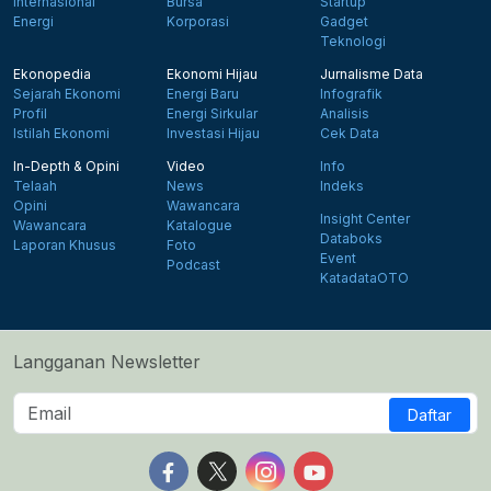
Internasional
Bursa
Startup
Energi
Korporasi
Gadget
Teknologi
Ekonopedia
Ekonomi Hijau
Jurnalisme Data
Sejarah Ekonomi
Energi Baru
Infografik
Profil
Energi Sirkular
Analisis
Istilah Ekonomi
Investasi Hijau
Cek Data
In-Depth & Opini
Video
Info
Telaah
News
Indeks
Opini
Wawancara
Insight Center
Wawancara
Katalogue
Databoks
Laporan Khusus
Foto
Event
Podcast
KatadataOTO
Langganan Newsletter
Daftar
Follow us on Facebook
Follow us on X
Follow us on Instagram
Follow us on Yout