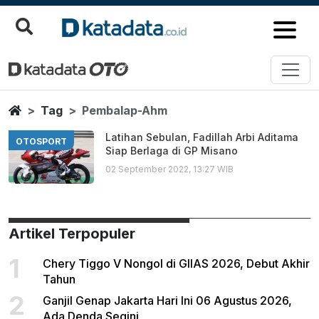
Pembalap Ahm
Berita Terbaru
Home
Tag
Pembalap-Ahm
Latihan Sebulan, Fadillah Arbi Aditama
OTOSPORT
Siap Berlaga di GP Misano
02 September 2022, 13:27 WIB
Artikel Terpopuler
1
Chery Tiggo V Nongol di GIIAS 2026, Debut Akhir
Tahun
2
Ganjil Genap Jakarta Hari Ini 06 Agustus 2026,
Ada Denda Segini