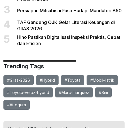
3
Persiapan Mitsubishi Fuso Hadapi Mandatori B50
4
TAF Gandeng OJK Gelar Literasi Keuangan di
GIIAS 2026
5
Hino Pastikan Digitalisasi Inspeksi Praktis, Cepat
dan Efisien
Trending Tags
#Giias-2026
#Hybrid
#Toyota
#Mobil-listrik
#Toyota-veloz-hybrid
#Marc-marquez
#Sim
#Ai-ogura