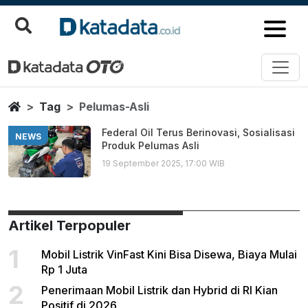
Pelumas Asli
Berita Terbaru
Home
Tag
Pelumas-Asli
Federal Oil Terus Berinovasi, Sosialisasi
NEWS
Produk Pelumas Asli
19 September 2025, 17:00 WIB
Artikel Terpopuler
1
Mobil Listrik VinFast Kini Bisa Disewa, Biaya Mulai
Rp 1 Juta
2
Penerimaan Mobil Listrik dan Hybrid di RI Kian
Positif di 2026