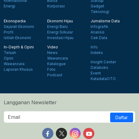
Internasional
Bursa
Startup
Energi
Korporasi
Gadget
Teknologi
Ekonopedia
Ekonomi Hijau
Jurnalisme Data
Sejarah Ekonomi
Energi Baru
Infografik
Profil
Energi Sirkular
Analisis
Istilah Ekonomi
Investasi Hijau
Cek Data
In-Depth & Opini
Video
Info
Telaah
News
Indeks
Opini
Wawancara
Insight Center
Wawancara
Katalogue
Databoks
Laporan Khusus
Foto
Event
Podcast
KatadataOTO
Langganan Newsletter
Daftar
Follow us on Facebook
Follow us on X
Follow us on Instagram
Follow us on Yout