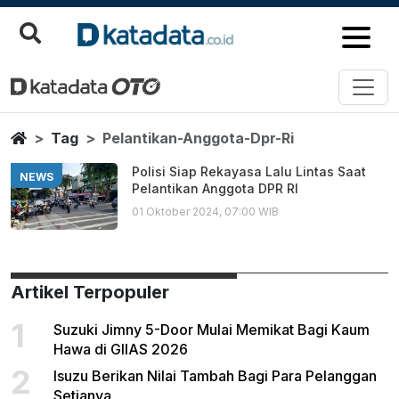
Pelantikan Anggota Dpr Ri
Berita Terbaru
Home
Tag
Pelantikan-Anggota-Dpr-Ri
Polisi Siap Rekayasa Lalu Lintas Saat
NEWS
Pelantikan Anggota DPR RI
01 Oktober 2024, 07:00 WIB
Artikel Terpopuler
1
Suzuki Jimny 5-Door Mulai Memikat Bagi Kaum
Hawa di GIIAS 2026
2
Isuzu Berikan Nilai Tambah Bagi Para Pelanggan
Setianya