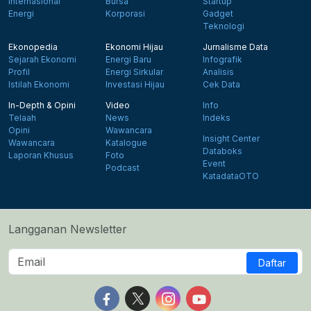
Internasional
Bursa
Startup
Energi
Korporasi
Gadget
Teknologi
Ekonopedia
Ekonomi Hijau
Jurnalisme Data
Sejarah Ekonomi
Energi Baru
Infografik
Profil
Energi Sirkular
Analisis
Istilah Ekonomi
Investasi Hijau
Cek Data
In-Depth & Opini
Video
Info
Telaah
News
Indeks
Opini
Wawancara
Insight Center
Wawancara
Katalogue
Databoks
Laporan Khusus
Foto
Event
Podcast
KatadataOTO
Langganan Newsletter
Daftar
Follow us on Facebook
Follow us on X
Follow us on Instagram
Follow us on Yout