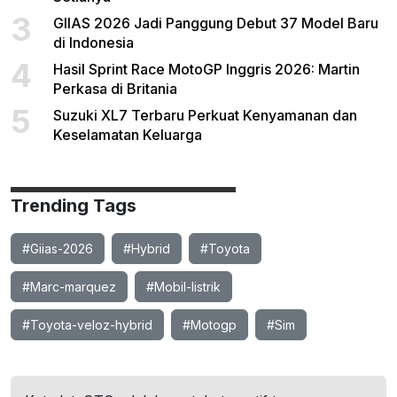
3
GIIAS 2026 Jadi Panggung Debut 37 Model Baru
di Indonesia
4
Hasil Sprint Race MotoGP Inggris 2026: Martin
Perkasa di Britania
5
Suzuki XL7 Terbaru Perkuat Kenyamanan dan
Keselamatan Keluarga
Trending Tags
#Giias-2026
#Hybrid
#Toyota
#Marc-marquez
#Mobil-listrik
#Toyota-veloz-hybrid
#Motogp
#Sim