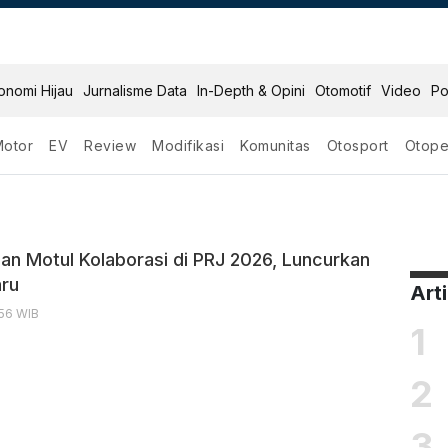
onomi Hijau
Jurnalisme Data
In-Depth & Opini
Otomotif
Video
Po
Motor
EV
Review
Modifikasi
Komunitas
Otosport
Otope
karta
an Motul Kolaborasi di PRJ 2026, Luncurkan
aru
Art
:56 WIB
1
2
3