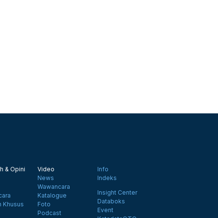
h & Opini
Video
Info
News
Indeks
Wawancara
Insight Center
ara
Katalogue
Databoks
n Khusus
Foto
Event
Podcast