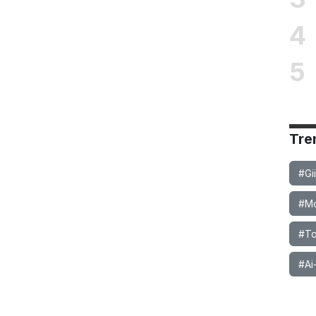
4
5
Tre
#Gi
#Mob
#To
#Ai