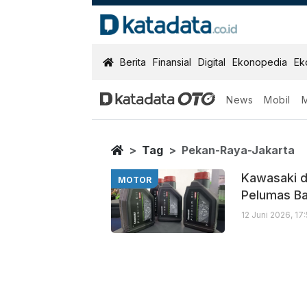
KatadataOTO
Berita
Finansial
Digital
Ekonopedia
Ek
News
Mobil
Pekan Raya Ja
Berita Terbaru
Home
Tag
Pekan-Raya-Jakarta
Kawasaki d
MOTOR
Pelumas B
12 Juni 2026, 17