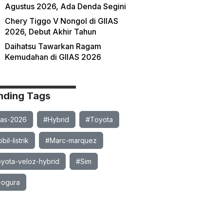
Agustus 2026, Ada Denda Segini
Chery Tiggo V Nongol di GIIAS
2026, Debut Akhir Tahun
Daihatsu Tawarkan Ragam
Kemudahan di GIIAS 2026
nding Tags
ias-2026
#Hybrid
#Toyota
il-listrik
#Marc-marquez
yota-veloz-hybrid
#Sim
-ogura