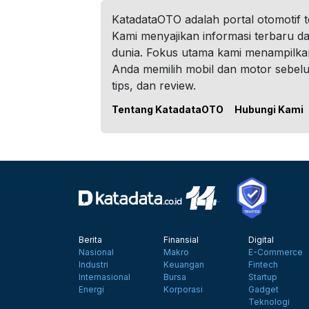
KatadataOTO adalah portal otomotif 
Kami menyajikan informasi terbaru dar
dunia. Fokus utama kami menampilka
Anda memilih mobil dan motor sebel
tips, dan review.
Tentang KatadataOTO
Hubungi Kami
Berita
Finansial
Digital
Nasional
Makro
E-Commerce
Industri
Keuangan
Fintech
Internasional
Bursa
Startup
Energi
Korporasi
Gadget
Teknologi