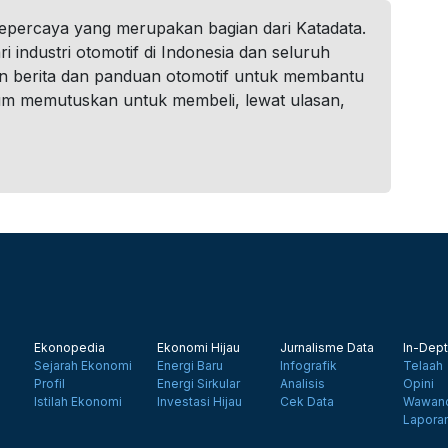
tepercaya yang merupakan bagian dari Katadata.
i industri otomotif di Indonesia dan seluruh
n berita dan panduan otomotif untuk membantu
um memutuskan untuk membeli, lewat ulasan,
Ekonopedia
Ekonomi Hijau
Jurnalisme Data
In-Dept
Sejarah Ekonomi
Energi Baru
Infografik
Telaah
Profil
Energi Sirkular
Analisis
Opini
Istilah Ekonomi
Investasi Hijau
Cek Data
Wawanc
Lapora