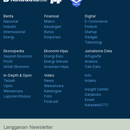
Berita
Finansial
Digital
Nasional
Makro
E-Commerce
Industri
Keuangan
Fintech
Internasional
Bursa
Startup
Energi
Korporasi
Gadget
Teknologi
Ekonopedia
Ekonomi Hijau
Jurnalisme Data
Sejarah Ekonomi
Energi Baru
Infografik
Profil
Energi Sirkular
Analisis
Istilah Ekonomi
Investasi Hijau
Cek Data
In-Depth & Opini
Video
Info
Telaah
News
Indeks
Opini
Wawancara
Insight Center
Wawancara
Katalogue
Databoks
Laporan Khusus
Foto
Event
Podcast
KatadataOTO
Langganan Newsletter