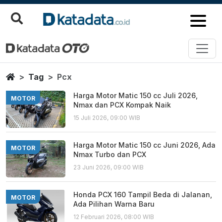
Pcx
Berita Terbaru
Home
Tag
Pcx
Harga Motor Matic 150 cc Juli 2026,
MOTOR
Nmax dan PCX Kompak Naik
15 Juli 2026, 09:00 WIB
Harga Motor Matic 150 cc Juni 2026, Ada
MOTOR
Nmax Turbo dan PCX
23 Juni 2026, 09:00 WIB
Honda PCX 160 Tampil Beda di Jalanan,
MOTOR
Ada Pilihan Warna Baru
12 Februari 2026, 08:00 WIB