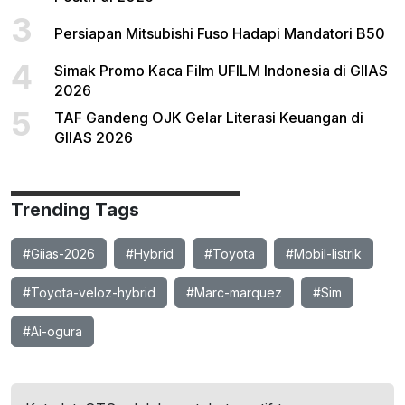
3
Persiapan Mitsubishi Fuso Hadapi Mandatori B50
4
Simak Promo Kaca Film UFILM Indonesia di GIIAS
2026
5
TAF Gandeng OJK Gelar Literasi Keuangan di
GIIAS 2026
Trending Tags
#Giias-2026
#Hybrid
#Toyota
#Mobil-listrik
#Toyota-veloz-hybrid
#Marc-marquez
#Sim
#Ai-ogura