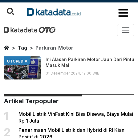
Parkiran Motor
Berita Terbaru
Home
Tag
Parkiran-Motor
Ini Alasan Parkiran Motor Jauh Dari Pintu
OTOPEDIA
Masuk Mal
31 Desember 2024, 12:00 WIB
Artikel Terpopuler
1
Mobil Listrik VinFast Kini Bisa Disewa, Biaya Mulai
Rp 1 Juta
2
Penerimaan Mobil Listrik dan Hybrid di RI Kian
Positif di 2026