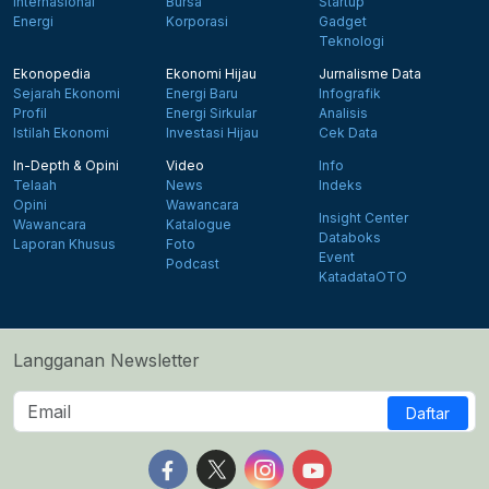
Internasional
Bursa
Startup
Energi
Korporasi
Gadget
Teknologi
Ekonopedia
Ekonomi Hijau
Jurnalisme Data
Sejarah Ekonomi
Energi Baru
Infografik
Profil
Energi Sirkular
Analisis
Istilah Ekonomi
Investasi Hijau
Cek Data
In-Depth & Opini
Video
Info
Telaah
News
Indeks
Opini
Wawancara
Insight Center
Wawancara
Katalogue
Databoks
Laporan Khusus
Foto
Event
Podcast
KatadataOTO
Langganan Newsletter
Daftar
Follow us on Facebook
Follow us on X
Follow us on Instagram
Follow us on Yout