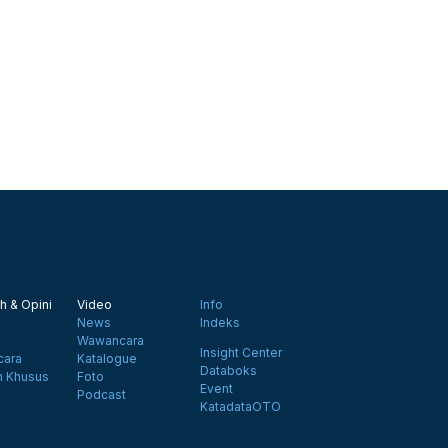
h & Opini
Video
Info
News
Indeks
Wawancara
Insight Center
ara
Katalogue
Databoks
n Khusus
Foto
Event
Podcast
KatadataOTO