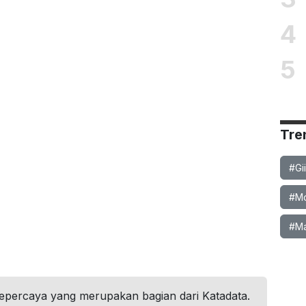
4
5
Tre
#Gi
#Mob
#Ma
tepercaya yang merupakan bagian dari Katadata.