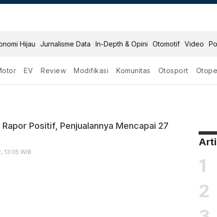
onomi Hijau
Jurnalisme Data
In-Depth & Opini
Otomotif
Video
Po
Motor
EV
Review
Modifikasi
Komunitas
Otosport
Otope
Isuzu
t Rapor Positif, Penjualannya Mencapai 27
Art
, 13:05 WIB
1
2
3