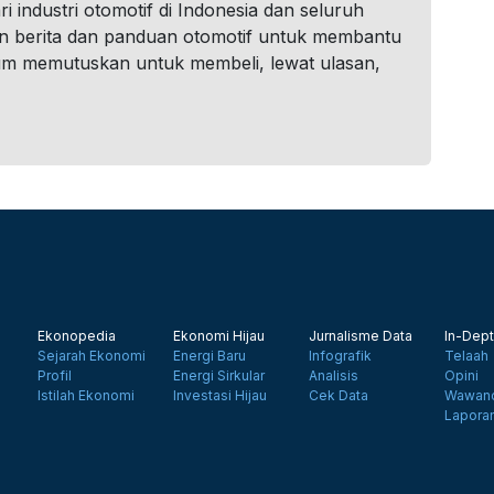
i industri otomotif di Indonesia dan seluruh
n berita dan panduan otomotif untuk membantu
um memutuskan untuk membeli, lewat ulasan,
Ekonopedia
Ekonomi Hijau
Jurnalisme Data
In-Dept
Sejarah Ekonomi
Energi Baru
Infografik
Telaah
Profil
Energi Sirkular
Analisis
Opini
Istilah Ekonomi
Investasi Hijau
Cek Data
Wawanc
Lapora