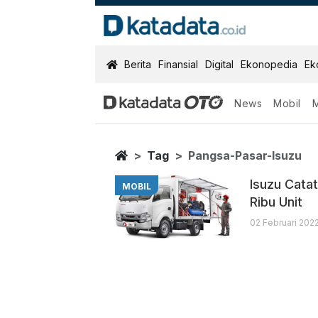
KatadataOTO
Berita
Finansial
Digital
Ekonopedia
Ek
News
Mobil
Pangsa Pasar 
Berita Terbaru
Home
Tag
Pangsa-Pasar-Isuzu
Isuzu Cata
MOBIL
Ribu Unit
02 Februari 2022