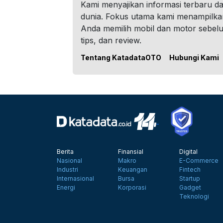
Kami menyajikan informasi terbaru dar
dunia. Fokus utama kami menampilka
Anda memilih mobil dan motor sebel
tips, dan review.
Tentang KatadataOTO
Hubungi Kami
Berita
Finansial
Digital
Nasional
Makro
E-Commerce
Industri
Keuangan
Fintech
Internasional
Bursa
Startup
Energi
Korporasi
Gadget
Teknologi