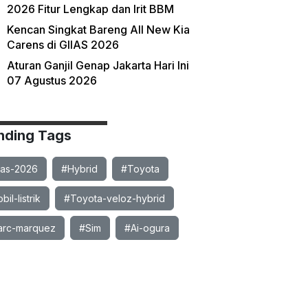
2026 Fitur Lengkap dan Irit BBM
Kencan Singkat Bareng All New Kia
Carens di GIIAS 2026
Aturan Ganjil Genap Jakarta Hari Ini
07 Agustus 2026
nding Tags
ias-2026
#Hybrid
#Toyota
il-listrik
#Toyota-veloz-hybrid
rc-marquez
#Sim
#Ai-ogura