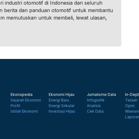
i industri otomotif di Indonesia dan seluruh
n berita dan panduan otomotif untuk membantu
um memutuskan untuk membeli, lewat ulasan,
Ekonopedia
Ekonomi Hijau
Jurnalisme Data
In-Dept
Sejarah Ekonomi
Energi Baru
Infografik
Telaah
Profil
Energi Sirkular
Analisis
Opini
Istilah Ekonomi
Investasi Hijau
Cek Data
Wawanc
Lapora