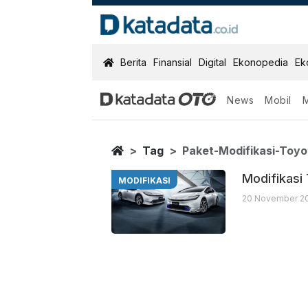
KatadataOTO
Berita
Finansial
Digital
Ekonopedia
Ek
News
Mobil
Paket Modifika
Berita Terbaru
Home
Tag
Paket-Modifikasi-Toyo
Modifikasi
MODIFIKASI
20 November 20