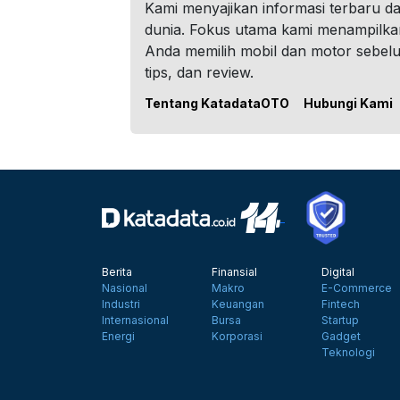
Kami menyajikan informasi terbaru dar
dunia. Fokus utama kami menampilka
Anda memilih mobil dan motor sebel
tips, dan review.
Tentang KatadataOTO
Hubungi Kami
Berita
Finansial
Digital
Nasional
Makro
E-Commerce
Industri
Keuangan
Fintech
Internasional
Bursa
Startup
Energi
Korporasi
Gadget
Teknologi