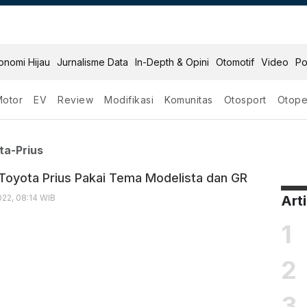
onomi Hijau
Jurnalisme Data
In-Depth & Opini
Otomotif
Video
Po
Motor
EV
Review
Modifikasi
Komunitas
Otosport
Otope
si Toyota Prius
ta-Prius
 Toyota Prius Pakai Tema Modelista dan GR
22, 08:14 WIB
Art
1
2
3