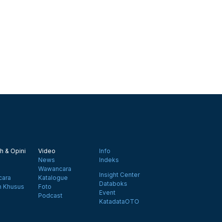
h & Opini
Video
Info
News
Indeks
Wawancara
Insight Center
ara
Katalogue
Databoks
n Khusus
Foto
Event
Podcast
KatadataOTO