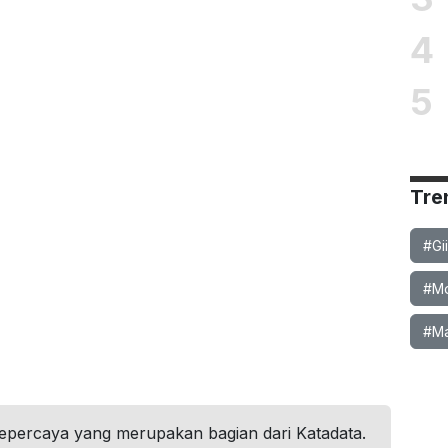
4
5
Tre
#Gi
#Mob
#Ma
tepercaya yang merupakan bagian dari Katadata.