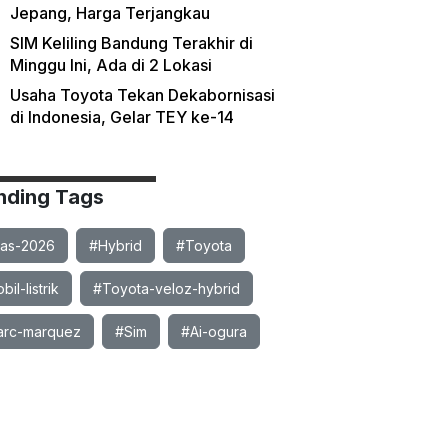
Jepang, Harga Terjangkau
SIM Keliling Bandung Terakhir di
Minggu Ini, Ada di 2 Lokasi
Usaha Toyota Tekan Dekabornisasi
di Indonesia, Gelar TEY ke-14
nding Tags
ias-2026
#Hybrid
#Toyota
il-listrik
#Toyota-veloz-hybrid
rc-marquez
#Sim
#Ai-ogura