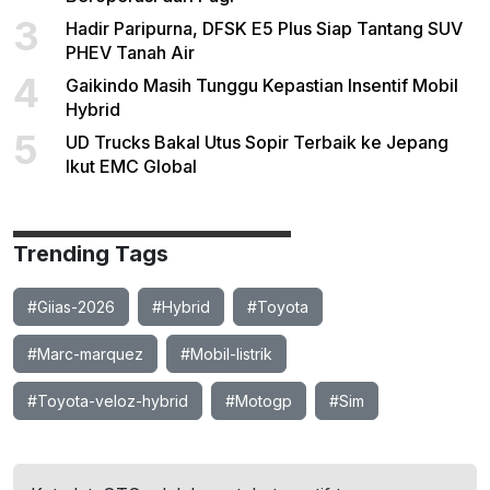
3
Hadir Paripurna, DFSK E5 Plus Siap Tantang SUV
PHEV Tanah Air
4
Gaikindo Masih Tunggu Kepastian Insentif Mobil
Hybrid
5
UD Trucks Bakal Utus Sopir Terbaik ke Jepang
Ikut EMC Global
Trending Tags
#Giias-2026
#Hybrid
#Toyota
#Marc-marquez
#Mobil-listrik
#Toyota-veloz-hybrid
#Motogp
#Sim