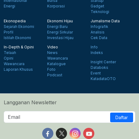
Internasional
Bursa
Startup
Energi
Korporasi
Gadget
Teknologi
Ekonopedia
Ekonomi Hijau
Jurnalisme Data
Sejarah Ekonomi
Energi Baru
Infografik
Profil
Energi Sirkular
Analisis
Istilah Ekonomi
Investasi Hijau
Cek Data
In-Depth & Opini
Video
Info
Telaah
News
Indeks
Opini
Wawancara
Insight Center
Wawancara
Katalogue
Databoks
Laporan Khusus
Foto
Event
Podcast
KatadataOTO
Langganan Newsletter
Daftar
Follow us on Facebook
Follow us on X
Follow us on Instagram
Follow us on Yout