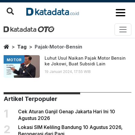
Pajak Motor Bensin
Berita Terbaru
Home
Tag
Pajak-Motor-Bensin
Luhut Usul Naikan Pajak Motor Bensin
MOTOR
ke Jokowi, Buat Subsidi Lain
19 Januari 2024, 17:55 WIB
Artikel Terpopuler
1
Cek Aturan Ganjil Genap Jakarta Hari Ini 10
Agustus 2026
2
Lokasi SIM Keliling Bandung 10 Agustus 2026,
Beroperasi dari Pagi