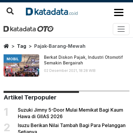
Pajak Barang Mewah
Berita Terbaru
Home
Tag
Pajak-Barang-Mewah
Berkat Diskon Pajak, Industri Otomotif
MOBIL
Semakin Bergairah
02 Desember 2021, 18:28 WIB
Artikel Terpopuler
1
Suzuki Jimny 5-Door Mulai Memikat Bagi Kaum
Hawa di GIIAS 2026
2
Isuzu Berikan Nilai Tambah Bagi Para Pelanggan
Setianya