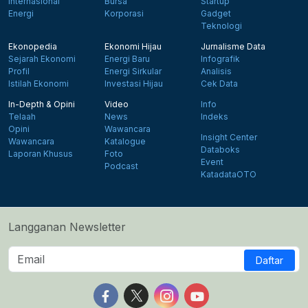
Internasional
Bursa
Startup
Energi
Korporasi
Gadget
Teknologi
Ekonopedia
Ekonomi Hijau
Jurnalisme Data
Sejarah Ekonomi
Energi Baru
Infografik
Profil
Energi Sirkular
Analisis
Istilah Ekonomi
Investasi Hijau
Cek Data
In-Depth & Opini
Video
Info
Telaah
News
Indeks
Opini
Wawancara
Insight Center
Wawancara
Katalogue
Databoks
Laporan Khusus
Foto
Event
Podcast
KatadataOTO
Langganan Newsletter
Daftar
Follow us on Facebook
Follow us on X
Follow us on Instagram
Follow us on Yout