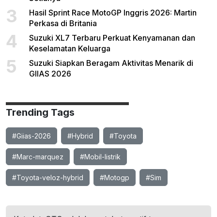
3
Hasil Sprint Race MotoGP Inggris 2026: Martin
Perkasa di Britania
4
Suzuki XL7 Terbaru Perkuat Kenyamanan dan
Keselamatan Keluarga
5
Suzuki Siapkan Beragam Aktivitas Menarik di
GIIAS 2026
Trending Tags
#Giias-2026
#Hybrid
#Toyota
#Marc-marquez
#Mobil-listrik
#Toyota-veloz-hybrid
#Motogp
#Sim