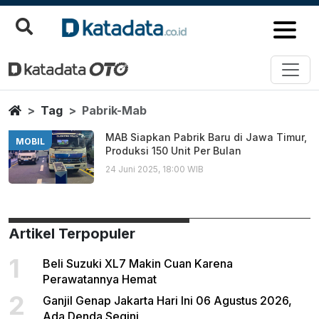
Pabrik Mab
Berita Terbaru
Home
Tag
Pabrik-Mab
MAB Siapkan Pabrik Baru di Jawa Timur,
MOBIL
Produksi 150 Unit Per Bulan
24 Juni 2025, 18:00 WIB
Artikel Terpopuler
1
Beli Suzuki XL7 Makin Cuan Karena
Perawatannya Hemat
2
Ganjil Genap Jakarta Hari Ini 06 Agustus 2026,
Ada Denda Segini