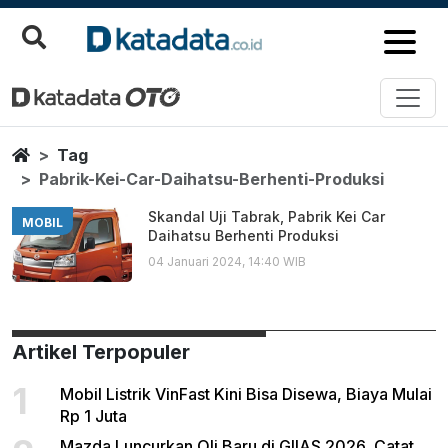
Pabrik Kei Car Daihatsu Berhent
Berita Terbaru
Home
Tag
Pabrik-Kei-Car-Daihatsu-Berhenti-Produksi
Skandal Uji Tabrak, Pabrik Kei Car
MOBIL
Daihatsu Berhenti Produksi
04 Januari 2024, 14:40 WIB
Artikel Terpopuler
1
Mobil Listrik VinFast Kini Bisa Disewa, Biaya Mulai
Rp 1 Juta
Mazda Luncurkan Oli Baru di GIIAS 2026, Catat