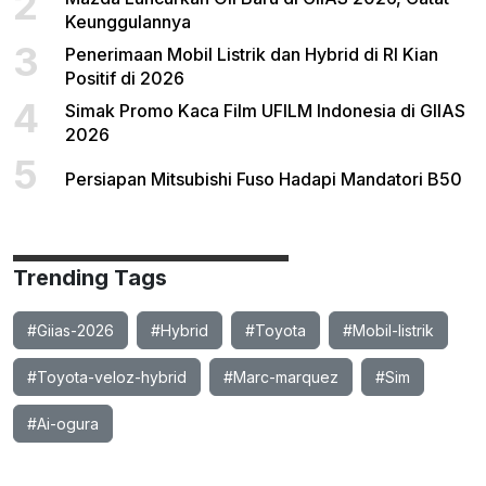
2
Keunggulannya
3
Penerimaan Mobil Listrik dan Hybrid di RI Kian
Positif di 2026
4
Simak Promo Kaca Film UFILM Indonesia di GIIAS
2026
5
Persiapan Mitsubishi Fuso Hadapi Mandatori B50
Trending Tags
#Giias-2026
#Hybrid
#Toyota
#Mobil-listrik
#Toyota-veloz-hybrid
#Marc-marquez
#Sim
#Ai-ogura