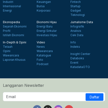
Industri
Keuangan
Fintech
Internasional
Bursa
Startup
Energi
Korporasi
Gadget
Teknologi
Ekonopedia
Ekonomi Hijau
Jurnalisme Data
Sejarah Ekonomi
Energi Baru
Infografik
Profil
Energi Sirkular
Analisis
Istilah Ekonomi
Investasi Hijau
Cek Data
In-Depth & Opini
Video
Info
Telaah
News
Indeks
Opini
Wawancara
Insight Center
Wawancara
Katalogue
Databoks
Laporan Khusus
Foto
Event
Podcast
KatadataOTO
Langganan Newsletter
Daftar
Follow us on Facebook
Follow us on X
Follow us on Instagram
Follow us on Yout