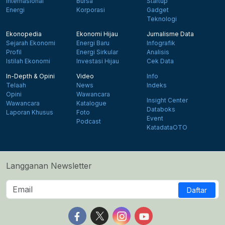
Internasional
Bursa
Startup
Energi
Korporasi
Gadget
Teknologi
Ekonopedia
Ekonomi Hijau
Jurnalisme Data
Sejarah Ekonomi
Energi Baru
Infografik
Profil
Energi Sirkular
Analisis
Istilah Ekonomi
Investasi Hijau
Cek Data
In-Depth & Opini
Video
Info
Telaah
News
Indeks
Opini
Wawancara
Insight Center
Wawancara
Katalogue
Databoks
Laporan Khusus
Foto
Event
Podcast
KatadataOTO
Langganan Newsletter
Daftar
Follow us on Facebook
Follow us on X
Follow us on Instagram
Follow us on Yout