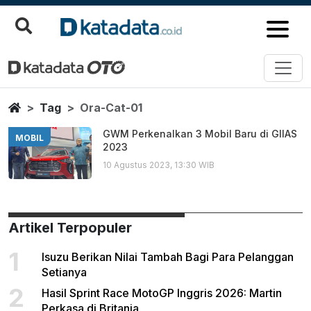
Ora Cat 01
Berita Terbaru
Home
Tag
Ora-Cat-01
GWM Perkenalkan 3 Mobil Baru di GIIAS
MOBIL
2023
10 Agustus 2023, 13:30 WIB
Artikel Terpopuler
1
Isuzu Berikan Nilai Tambah Bagi Para Pelanggan
Setianya
2
Hasil Sprint Race MotoGP Inggris 2026: Martin
Perkasa di Britania