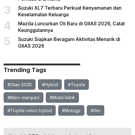
3
Suzuki XL7 Terbaru Perkuat Kenyamanan dan
Keselamatan Keluarga
4
Mazda Luncurkan Oli Baru di GIIAS 2026, Catat
Keunggulannya
5
Suzuki Siapkan Beragam Aktivitas Menarik di
GIIAS 2026
Trending Tags
#Giias-2026
#Hybrid
#Toyota
#Marc-marquez
#Mobil-listrik
#Toyota-veloz-hybrid
#Motogp
#Sim