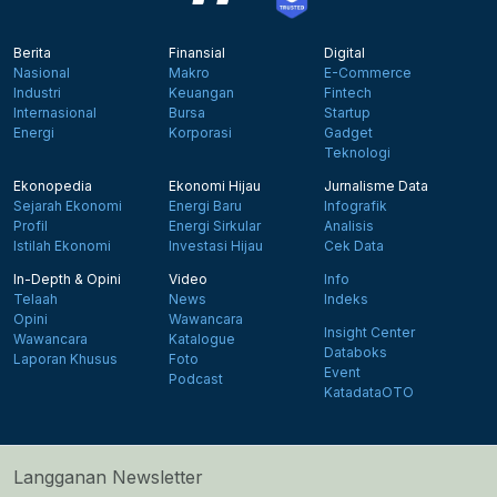
Berita
Finansial
Digital
Nasional
Makro
E-Commerce
Industri
Keuangan
Fintech
Internasional
Bursa
Startup
Energi
Korporasi
Gadget
Teknologi
Ekonopedia
Ekonomi Hijau
Jurnalisme Data
Sejarah Ekonomi
Energi Baru
Infografik
Profil
Energi Sirkular
Analisis
Istilah Ekonomi
Investasi Hijau
Cek Data
In-Depth & Opini
Video
Info
Telaah
News
Indeks
Opini
Wawancara
Insight Center
Wawancara
Katalogue
Databoks
Laporan Khusus
Foto
Event
Podcast
KatadataOTO
Langganan Newsletter