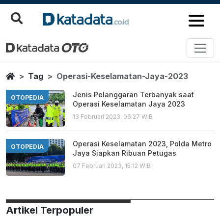
Operasi Keselamatan Jaya 202
Berita Terbaru
Home
Tag
Operasi-Keselamatan-Jaya-2023
Jenis Pelanggaran Terbanyak saat
OTOPEDIA
Operasi Keselamatan Jaya 2023
13 Februari 2023, 06:27 WIB
Operasi Keselamatan 2023, Polda Metro
OTOPEDIA
Jaya Siapkan Ribuan Petugas
07 Februari 2023, 15:12 WIB
Artikel Terpopuler