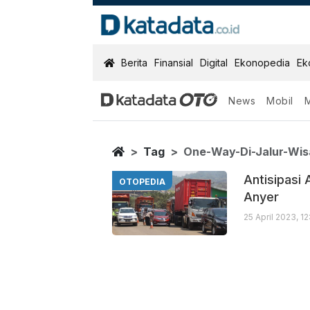
KatadataOTO
Berita
Finansial
Digital
Ekonopedia
Ek
News
Mobil
One Way Di Ja
Berita Terbaru
Home
Tag
One-Way-Di-Jalur-Wis
Antisipasi 
OTOPEDIA
Anyer
25 April 2023, 1