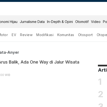
onomi Hijau
Jurnalisme Data
In-Depth & Opini
Otomotif
Video
Po
Motor
EV
Review
Modifikasi
Komunitas
Otosport
Otope
lur Wisata Anyer
ata-Anyer
Arus Balik, Ada One Way di Jalur Wisata
Art
2:00 WIB
1
2
3