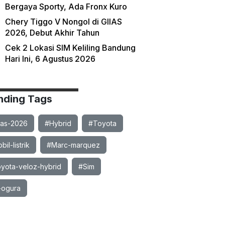
Bergaya Sporty, Ada Fronx Kuro
Chery Tiggo V Nongol di GIIAS
2026, Debut Akhir Tahun
Cek 2 Lokasi SIM Keliling Bandung
Hari Ini, 6 Agustus 2026
nding Tags
ias-2026
#Hybrid
#Toyota
il-listrik
#Marc-marquez
yota-veloz-hybrid
#Sim
-ogura