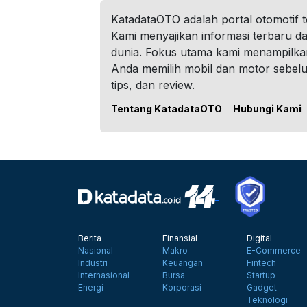
KatadataOTO adalah portal otomotif 
Kami menyajikan informasi terbaru dar
dunia. Fokus utama kami menampilka
Anda memilih mobil dan motor sebel
tips, dan review.
Tentang KatadataOTO
Hubungi Kami
Berita
Finansial
Digital
Nasional
Makro
E-Commerce
Industri
Keuangan
Fintech
Internasional
Bursa
Startup
Energi
Korporasi
Gadget
Teknologi