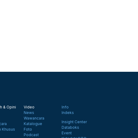
h & Opini
Video
Info
News
Indeks
Wawancara
Insight Center
ara
Katalogue
Databoks
n Khusus
Foto
Event
Podcast