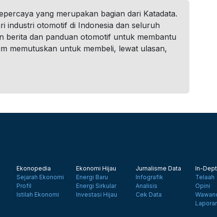
tepercaya yang merupakan bagian dari Katadata.
i industri otomotif di Indonesia dan seluruh
n berita dan panduan otomotif untuk membantu
um memutuskan untuk membeli, lewat ulasan,
Ekonopedia
Ekonomi Hijau
Jurnalisme Data
In-Dept
Sejarah Ekonomi
Energi Baru
Infografik
Telaah
Profil
Energi Sirkular
Analisis
Opini
Istilah Ekonomi
Investasi Hijau
Cek Data
Wawanc
Lapora