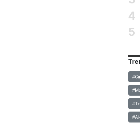
4
5
Tre
#Gi
#Mob
#To
#Ai