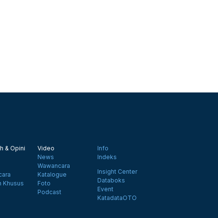
h & Opini
Video
Info
News
Indeks
Wawancara
Insight Center
ara
Katalogue
Databoks
n Khusus
Foto
Event
Podcast
KatadataOTO