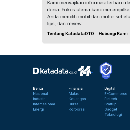
Kami menyajikan informasi terbaru dar
dunia. Fokus utama kami menampilka
Anda memilih mobil dan motor sebel
tips, dan review.
Tentang KatadataOTO
Hubungi Kami
Berita
Finansial
Digital
Nasional
Makro
E-Commerce
Industri
Keuangan
Fintech
Internasional
Bursa
Startup
Energi
Korporasi
Gadget
Teknologi