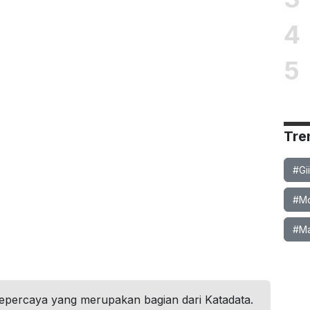
4
5
Tre
#Gi
#Mob
#Ma
tepercaya yang merupakan bagian dari Katadata.