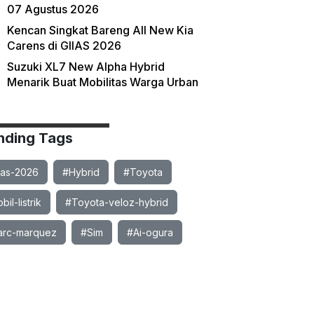
07 Agustus 2026
Kencan Singkat Bareng All New Kia
Carens di GIIAS 2026
Suzuki XL7 New Alpha Hybrid
Menarik Buat Mobilitas Warga Urban
nding Tags
ias-2026
#Hybrid
#Toyota
il-listrik
#Toyota-veloz-hybrid
rc-marquez
#Sim
#Ai-ogura