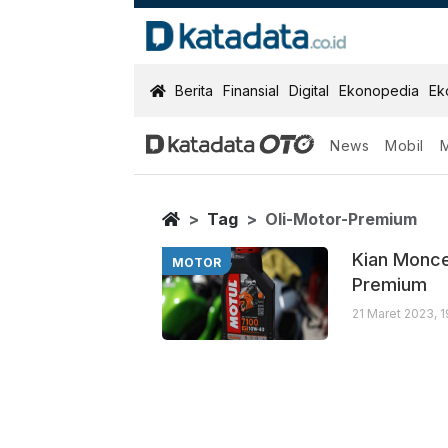
KatadataOTO
Berita
Finansial
Digital
Ekonopedia
Ek
News
Mobil
Oli Motor Pre
Berita Terbaru
Home
Tag
Oli-Motor-Premium
Kian Monce
MOTOR
Premium
21 Maret 2023, 1