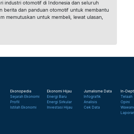
i industri otomotif di Indonesia dan seluruh
n berita dan panduan otomotif untuk membantu
um memutuskan untuk membeli, lewat ulasan,
Ekonopedia
Ekonomi Hijau
Jurnalisme Data
In-Dept
Sejarah Ekonomi
Energi Baru
Infografik
Telaah
Profil
Energi Sirkular
Analisis
Opini
Istilah Ekonomi
Investasi Hijau
Cek Data
Wawanc
Lapora