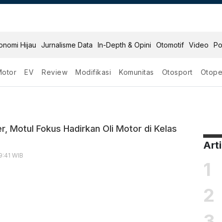
onomi Hijau
Jurnalisme Data
In-Depth & Opini
Otomotif
Video
Po
Motor
EV
Review
Modifikasi
Komunitas
Otosport
Otope
mium
r, Motul Fokus Hadirkan Oli Motor di Kelas
Art
9:41 WIB
1
2
3