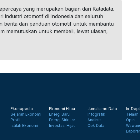
tepercaya yang merupakan bagian dari Katadata.
i industri otomotif di Indonesia dan seluruh
n berita dan panduan otomotif untuk membantu
um memutuskan untuk membeli, lewat ulasan,
Ekonopedia
Ekonomi Hijau
Jurnalisme Data
In-Dept
Sejarah Ekonomi
Energi Baru
Infografik
Telaah
Profil
Energi Sirkular
Analisis
Opini
Istilah Ekonomi
Investasi Hijau
Cek Data
Wawanc
Lapora