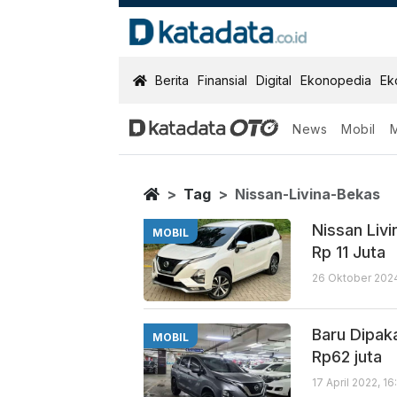
KatadataOTO
Berita
Finansial
Digital
Ekonopedia
Ek
News
Mobil
Nissan Livina 
Berita Terbaru
Home
Tag
Nissan-Livina-Bekas
Nissan Liv
MOBIL
Rp 11 Juta
26 Oktober 2024
Baru Dipak
MOBIL
Rp62 juta
17 April 2022, 1