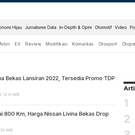
onomi Hijau
Jurnalisme Data
In-Depth & Opini
Otomotif
Video
Po
Motor
EV
Review
Modifikasi
Komunitas
Otosport
Otope
Bekas
ina Bekas Lansiran 2022, Tersedia Promo TDP
Art
, 14:10 WIB
1
ai 800 Km, Harga Nissan Livina Bekas Drop
2
3
6:30 WIB