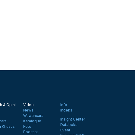
h & Opini
Video
Info
News
Indeks
Wawancara
Insight Center
ara
Katalogue
Databoks
n Khusus
Foto
Event
Podcast