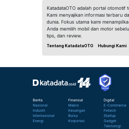
KatadataOTO adalah portal otomotif 
Kami menyajikan informasi terbaru dar
dunia. Fokus utama kami menampilka
Anda memilih mobil dan motor sebel
tips, dan review.
Tentang KatadataOTO
Hubungi Kami
Berita
Finansial
Digital
Nasional
Makro
E-Commerce
Industri
Keuangan
Fintech
Internasional
Bursa
Startup
Energi
Korporasi
Gadget
Teknologi