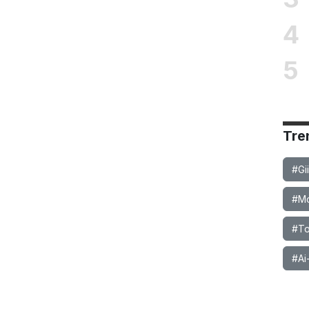
4
5
Tre
#Gi
#Mob
#To
#Ai