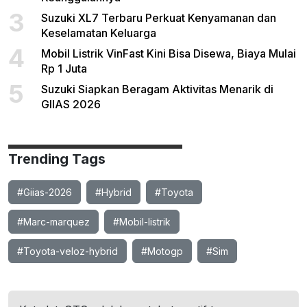
3
Suzuki XL7 Terbaru Perkuat Kenyamanan dan
Keselamatan Keluarga
4
Mobil Listrik VinFast Kini Bisa Disewa, Biaya Mulai
Rp 1 Juta
5
Suzuki Siapkan Beragam Aktivitas Menarik di
GIIAS 2026
Trending Tags
#Giias-2026
#Hybrid
#Toyota
#Marc-marquez
#Mobil-listrik
#Toyota-veloz-hybrid
#Motogp
#Sim