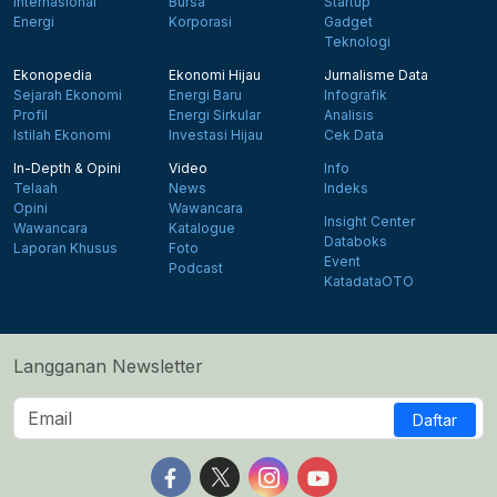
Internasional
Bursa
Startup
Energi
Korporasi
Gadget
Teknologi
Ekonopedia
Ekonomi Hijau
Jurnalisme Data
Sejarah Ekonomi
Energi Baru
Infografik
Profil
Energi Sirkular
Analisis
Istilah Ekonomi
Investasi Hijau
Cek Data
In-Depth & Opini
Video
Info
Telaah
News
Indeks
Opini
Wawancara
Insight Center
Wawancara
Katalogue
Databoks
Laporan Khusus
Foto
Event
Podcast
KatadataOTO
Langganan Newsletter
Daftar
Follow us on Facebook
Follow us on X
Follow us on Instagram
Follow us on Yout