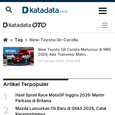
New Toyota Gr Corolla
Berita Terbaru
Home
Tag
New-Toyota-Gr-Corolla
New Toyota GR Corolla Meluncur di IIMS
MOBIL
2026, Ada Transmisi Matic
06 Februari 2026, 20:59 WIB
Artikel Terpopuler
1
Hasil Sprint Race MotoGP Inggris 2026: Martin
Perkasa di Britania
2
Mazda Luncurkan Oli Baru di GIIAS 2026, Catat
Keunggulannya