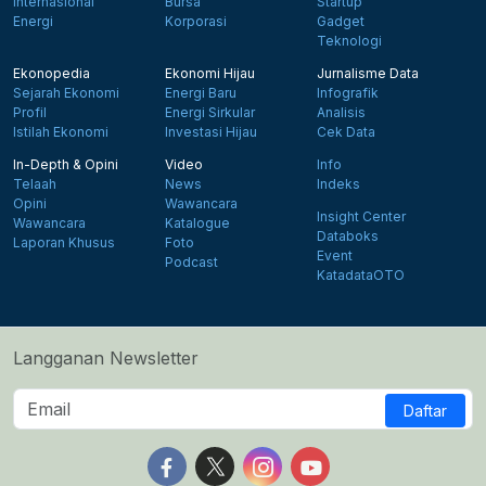
Internasional
Bursa
Startup
Energi
Korporasi
Gadget
Teknologi
Ekonopedia
Ekonomi Hijau
Jurnalisme Data
Sejarah Ekonomi
Energi Baru
Infografik
Profil
Energi Sirkular
Analisis
Istilah Ekonomi
Investasi Hijau
Cek Data
In-Depth & Opini
Video
Info
Telaah
News
Indeks
Opini
Wawancara
Insight Center
Wawancara
Katalogue
Databoks
Laporan Khusus
Foto
Event
Podcast
KatadataOTO
Langganan Newsletter
Daftar
Follow us on Facebook
Follow us on X
Follow us on Instagram
Follow us on Yout