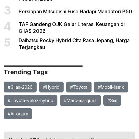
3
Persiapan Mitsubishi Fuso Hadapi Mandatori B50
4
TAF Gandeng OJK Gelar Literasi Keuangan di
GIIAS 2026
5
Daihatsu Rocky Hybrid Cita Rasa Jepang, Harga
Terjangkau
Trending Tags
#Giias-2026
#Hybrid
#Toyota
#Mobil-listrik
#Toyota-veloz-hybrid
#Marc-marquez
#Sim
#Ai-ogura