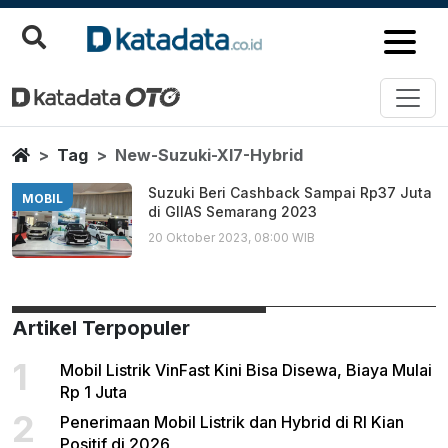
New Suzuki Xl7 Hybrid
Berita Terbaru
Home
Tag
New-Suzuki-Xl7-Hybrid
Suzuki Beri Cashback Sampai Rp37 Juta
MOBIL
di GIIAS Semarang 2023
20 Oktober 2023, 08:00 WIB
Artikel Terpopuler
1
Mobil Listrik VinFast Kini Bisa Disewa, Biaya Mulai
Rp 1 Juta
2
Penerimaan Mobil Listrik dan Hybrid di RI Kian
Positif di 2026