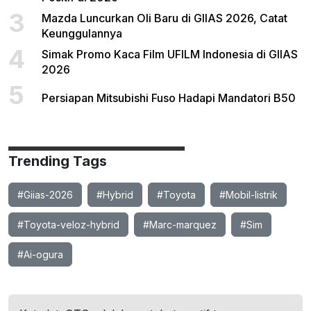
3
Mazda Luncurkan Oli Baru di GIIAS 2026, Catat
Keunggulannya
4
Simak Promo Kaca Film UFILM Indonesia di GIIAS
2026
5
Persiapan Mitsubishi Fuso Hadapi Mandatori B50
Trending Tags
#Giias-2026
#Hybrid
#Toyota
#Mobil-listrik
#Toyota-veloz-hybrid
#Marc-marquez
#Sim
#Ai-ogura