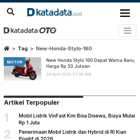
New Honda Stylo 160
Berita Terbaru
Home
Tag
New-Honda-Stylo-160
New Honda Stylo 160 Dapat Warna Baru,
MOTOR
Harga Rp 33 Jutaan
04 April 2026, 07:38 WIB
Artikel Terpopuler
1
Mobil Listrik VinFast Kini Bisa Disewa, Biaya Mulai
Rp 1 Juta
2
Penerimaan Mobil Listrik dan Hybrid di RI Kian
Positif di 2026