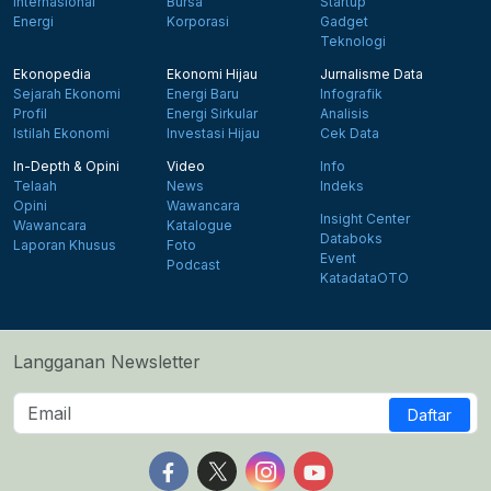
Internasional
Bursa
Startup
Energi
Korporasi
Gadget
Teknologi
Ekonopedia
Ekonomi Hijau
Jurnalisme Data
Sejarah Ekonomi
Energi Baru
Infografik
Profil
Energi Sirkular
Analisis
Istilah Ekonomi
Investasi Hijau
Cek Data
In-Depth & Opini
Video
Info
Telaah
News
Indeks
Opini
Wawancara
Insight Center
Wawancara
Katalogue
Databoks
Laporan Khusus
Foto
Event
Podcast
KatadataOTO
Langganan Newsletter
Daftar
Follow us on Facebook
Follow us on X
Follow us on Instagram
Follow us on Yout