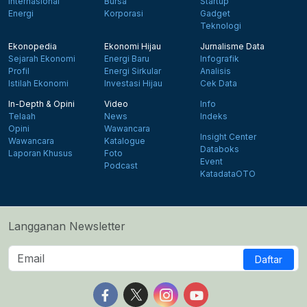
Internasional
Bursa
Startup
Energi
Korporasi
Gadget
Teknologi
Ekonopedia
Ekonomi Hijau
Jurnalisme Data
Sejarah Ekonomi
Energi Baru
Infografik
Profil
Energi Sirkular
Analisis
Istilah Ekonomi
Investasi Hijau
Cek Data
In-Depth & Opini
Video
Info
Telaah
News
Indeks
Opini
Wawancara
Insight Center
Wawancara
Katalogue
Databoks
Laporan Khusus
Foto
Event
Podcast
KatadataOTO
Langganan Newsletter
Daftar
Follow us on Facebook
Follow us on X
Follow us on Instagram
Follow us on Yout