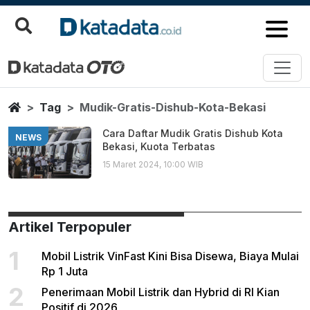
Mudik Gratis Dishub Kota Bekas
Berita Terbaru
Home
Tag
Mudik-Gratis-Dishub-Kota-Bekasi
Cara Daftar Mudik Gratis Dishub Kota
NEWS
Bekasi, Kuota Terbatas
15 Maret 2024, 10:00 WIB
Artikel Terpopuler
1
Mobil Listrik VinFast Kini Bisa Disewa, Biaya Mulai
Rp 1 Juta
2
Penerimaan Mobil Listrik dan Hybrid di RI Kian
Positif di 2026