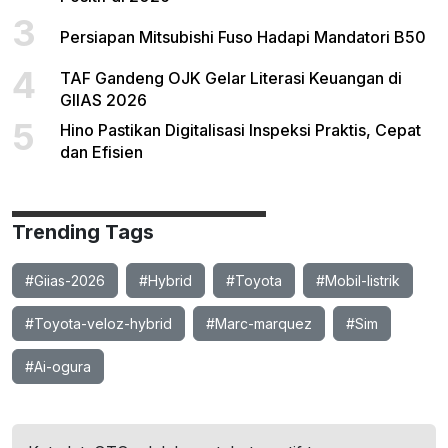
3
Persiapan Mitsubishi Fuso Hadapi Mandatori B50
4
TAF Gandeng OJK Gelar Literasi Keuangan di
GIIAS 2026
5
Hino Pastikan Digitalisasi Inspeksi Praktis, Cepat
dan Efisien
Trending Tags
#Giias-2026
#Hybrid
#Toyota
#Mobil-listrik
#Toyota-veloz-hybrid
#Marc-marquez
#Sim
#Ai-ogura