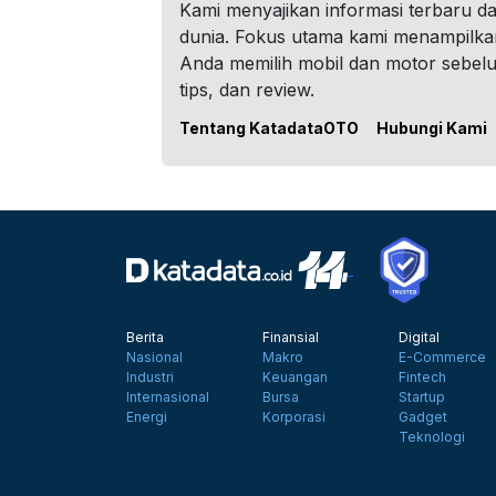
Kami menyajikan informasi terbaru dar
dunia. Fokus utama kami menampilka
Anda memilih mobil dan motor sebel
tips, dan review.
Tentang KatadataOTO
Hubungi Kami
Berita
Finansial
Digital
Nasional
Makro
E-Commerce
Industri
Keuangan
Fintech
Internasional
Bursa
Startup
Energi
Korporasi
Gadget
Teknologi