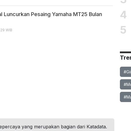
4
l Luncurkan Pesaing Yamaha MT25 Bulan
5
8:29 WIB
Tre
#Gi
#Mob
#Ma
tepercaya yang merupakan bagian dari Katadata.