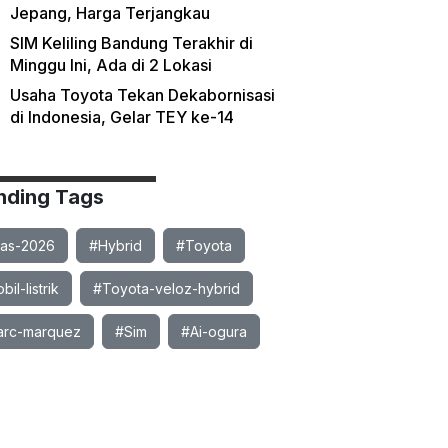
Jepang, Harga Terjangkau
SIM Keliling Bandung Terakhir di
Minggu Ini, Ada di 2 Lokasi
Usaha Toyota Tekan Dekabornisasi
di Indonesia, Gelar TEY ke-14
nding Tags
ias-2026
#Hybrid
#Toyota
il-listrik
#Toyota-veloz-hybrid
rc-marquez
#Sim
#Ai-ogura