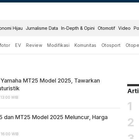
onomi Hijau
Jurnalisme Data
In-Depth & Opini
Otomotif
Video
Po
Motor
EV
Review
Modifikasi
Komunitas
Otosport
Otope
i Yamaha MT25 Model 2025, Tawarkan
turistik
Art
 13:00 WIB
1
5 dan MT25 Model 2025 Meluncur, Harga
2
3
, 16:00 WIB