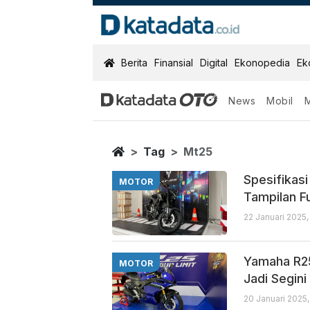
KatadataOTO
Berita
Finansial
Digital
Ekonopedia
Ek
News
Mobil
Mt25
Berita Terbaru
Home
Tag
Mt25
Spesifikas
MOTOR
Tampilan Fu
22 Januari 2025,
Yamaha R2
MOTOR
Jadi Segini
20 Januari 2025