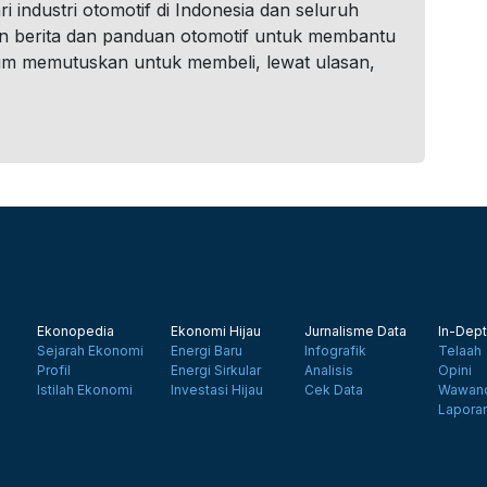
i industri otomotif di Indonesia dan seluruh
n berita dan panduan otomotif untuk membantu
um memutuskan untuk membeli, lewat ulasan,
Ekonopedia
Ekonomi Hijau
Jurnalisme Data
In-Dept
Sejarah Ekonomi
Energi Baru
Infografik
Telaah
Profil
Energi Sirkular
Analisis
Opini
Istilah Ekonomi
Investasi Hijau
Cek Data
Wawanc
Lapora