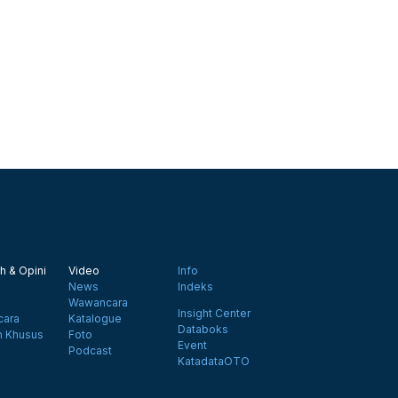
h & Opini
Video
Info
News
Indeks
Wawancara
Insight Center
ara
Katalogue
Databoks
n Khusus
Foto
Event
Podcast
KatadataOTO