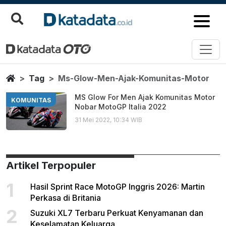
Ms Glow Men Ajak Komunitas M
Berita Terbaru
Home
Tag
Ms-Glow-Men-Ajak-Komunitas-Motor
MS Glow For Men Ajak Komunitas Motor
KOMUNITAS
Nobar MotoGP Italia 2022
31 Mei 2022, 10:34 WIB
Artikel Terpopuler
1
Hasil Sprint Race MotoGP Inggris 2026: Martin
Perkasa di Britania
2
Suzuki XL7 Terbaru Perkuat Kenyamanan dan
Keselamatan Keluarga