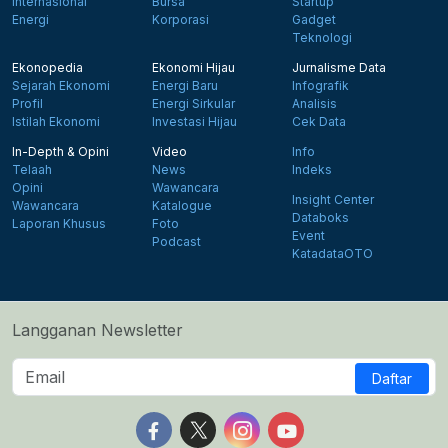
Internasional
Bursa
Startup
Energi
Korporasi
Gadget
Teknologi
Ekonopedia
Ekonomi Hijau
Jurnalisme Data
Sejarah Ekonomi
Energi Baru
Infografik
Profil
Energi Sirkular
Analisis
Istilah Ekonomi
Investasi Hijau
Cek Data
In-Depth & Opini
Video
Info
Telaah
News
Indeks
Opini
Wawancara
Insight Center
Wawancara
Katalogue
Databoks
Laporan Khusus
Foto
Event
Podcast
KatadataOTO
Langganan Newsletter
Daftar
Follow us on Facebook
Follow us on X
Follow us on Instagram
Follow us on Yout