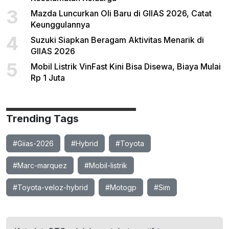
3
Mazda Luncurkan Oli Baru di GIIAS 2026, Catat
Keunggulannya
4
Suzuki Siapkan Beragam Aktivitas Menarik di
GIIAS 2026
5
Mobil Listrik VinFast Kini Bisa Disewa, Biaya Mulai
Rp 1 Juta
Trending Tags
#Giias-2026
#Hybrid
#Toyota
#Marc-marquez
#Mobil-listrik
#Toyota-veloz-hybrid
#Motogp
#Sim