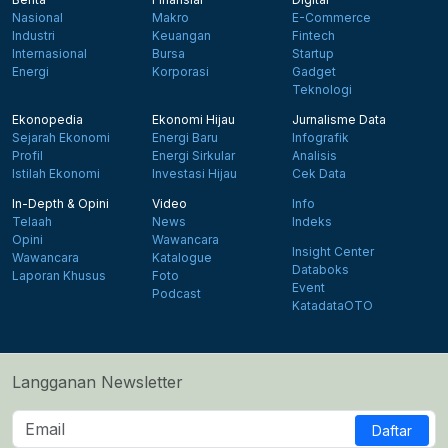
Nasional
Makro
E-Commerce
Industri
Keuangan
Fintech
Internasional
Bursa
Startup
Energi
Korporasi
Gadget
Teknologi
Ekonopedia
Ekonomi Hijau
Jurnalisme Data
Sejarah Ekonomi
Energi Baru
Infografik
Profil
Energi Sirkular
Analisis
Istilah Ekonomi
Investasi Hijau
Cek Data
In-Depth & Opini
Video
Info
Telaah
News
Indeks
Opini
Wawancara
Insight Center
Wawancara
Katalogue
Databoks
Laporan Khusus
Foto
Event
Podcast
KatadataOTO
Langganan Newsletter
Daftar