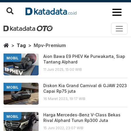
Mpv Premium
Berita Terbaru
Home
Tag
Mpv-Premium
Aion Bawa E9 PHEV Ke Purwakarta, Siap
MOBIL
Tantang Alphard
11 Juni 2025, 15:00 WIB
Diskon Kia Grand Carnival di GJAW 2023
MOBIL
Capai Rp75 juta
16 Maret 2023, 19:17 WIB
Harga Mercedes-Benz V-Class Bekas
MOBIL
Rival Alphard Turun Rp300 Juta
15 Juni 2022, 23:07 WIB