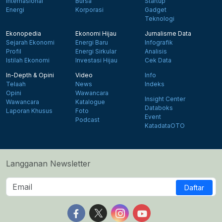
Internasional
Bursa
Startup
Energi
Korporasi
Gadget
Teknologi
Ekonopedia
Ekonomi Hijau
Jurnalisme Data
Sejarah Ekonomi
Energi Baru
Infografik
Profil
Energi Sirkular
Analisis
Istilah Ekonomi
Investasi Hijau
Cek Data
In-Depth & Opini
Video
Info
Telaah
News
Indeks
Opini
Wawancara
Insight Center
Wawancara
Katalogue
Databoks
Laporan Khusus
Foto
Event
Podcast
KatadataOTO
Langganan Newsletter
Daftar
Follow us on Facebook
Follow us on X
Follow us on Instagram
Follow us on Yout