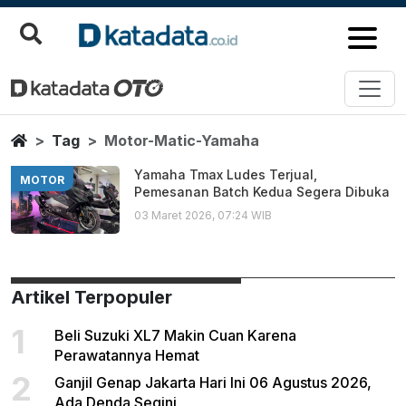
Motor Matic Yamaha
Berita Terbaru
Home
Tag
Motor-Matic-Yamaha
Yamaha Tmax Ludes Terjual,
MOTOR
Pemesanan Batch Kedua Segera Dibuka
03 Maret 2026, 07:24 WIB
Artikel Terpopuler
1
Beli Suzuki XL7 Makin Cuan Karena
Perawatannya Hemat
2
Ganjil Genap Jakarta Hari Ini 06 Agustus 2026,
Ada Denda Segini