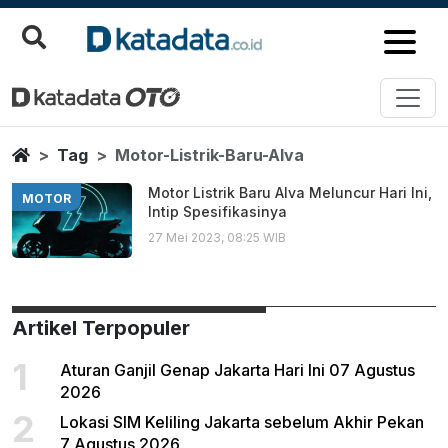
Motor Listrik Baru Alva
Berita Terbaru
Home
Tag
Motor-Listrik-Baru-Alva
Motor Listrik Baru Alva Meluncur Hari Ini,
MOTOR
Intip Spesifikasinya
27 Mei 2023, 08:25 WIB
Artikel Terpopuler
1
Aturan Ganjil Genap Jakarta Hari Ini 07 Agustus
2026
2
Lokasi SIM Keliling Jakarta sebelum Akhir Pekan
7 Agustus 2026