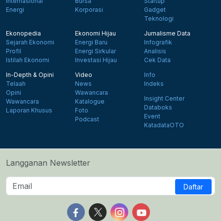
Internasional
Bursa
Startup
Energi
Korporasi
Gadget
Teknologi
Ekonopedia
Ekonomi Hijau
Jurnalisme Data
Sejarah Ekonomi
Energi Baru
Infografik
Profil
Energi Sirkular
Analisis
Istilah Ekonomi
Investasi Hijau
Cek Data
In-Depth & Opini
Video
Info
Telaah
News
Indeks
Opini
Wawancara
Insight Center
Wawancara
Katalogue
Databoks
Laporan Khusus
Foto
Event
Podcast
KatadataOTO
Langganan Newsletter
Daftar
Follow us on Facebook
Follow us on X
Follow us on Instagram
Follow us on Yout