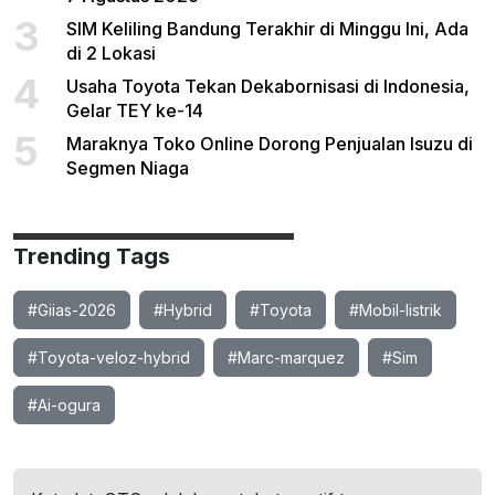
3
SIM Keliling Bandung Terakhir di Minggu Ini, Ada
di 2 Lokasi
4
Usaha Toyota Tekan Dekabornisasi di Indonesia,
Gelar TEY ke-14
5
Maraknya Toko Online Dorong Penjualan Isuzu di
Segmen Niaga
Trending Tags
#Giias-2026
#Hybrid
#Toyota
#Mobil-listrik
#Toyota-veloz-hybrid
#Marc-marquez
#Sim
#Ai-ogura