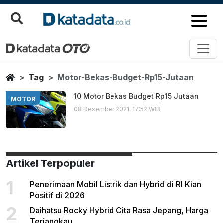
Motor Bekas Budget Rp15 Jutaa
Berita Terbaru
Home
Tag
Motor-Bekas-Budget-Rp15-Jutaan
10 Motor Bekas Budget Rp15 Jutaan
MOTOR
08 Desember 2021, 17:52 WIB
Artikel Terpopuler
1
Penerimaan Mobil Listrik dan Hybrid di RI Kian
Positif di 2026
2
Daihatsu Rocky Hybrid Cita Rasa Jepang, Harga
Terjangkau