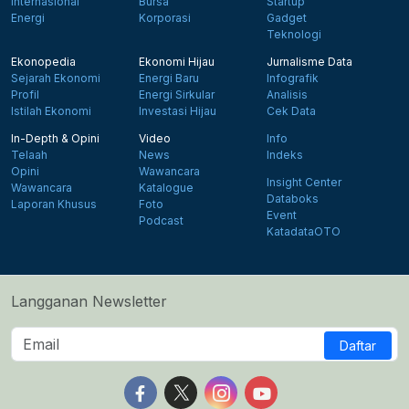
Internasional
Bursa
Startup
Energi
Korporasi
Gadget
Teknologi
Ekonopedia
Ekonomi Hijau
Jurnalisme Data
Sejarah Ekonomi
Energi Baru
Infografik
Profil
Energi Sirkular
Analisis
Istilah Ekonomi
Investasi Hijau
Cek Data
In-Depth & Opini
Video
Info
Telaah
News
Indeks
Opini
Wawancara
Insight Center
Wawancara
Katalogue
Databoks
Laporan Khusus
Foto
Event
Podcast
KatadataOTO
Langganan Newsletter
Daftar
Follow us on Facebook
Follow us on X
Follow us on Instagram
Follow us on Yout