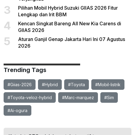
3
Pilihan Mobil Hybrid Suzuki GIIAS 2026 Fitur
Lengkap dan Irit BBM
4
Kencan Singkat Bareng All New Kia Carens di
GIIAS 2026
5
Aturan Ganjil Genap Jakarta Hari Ini 07 Agustus
2026
Trending Tags
#Giias-2026
#Hybrid
#Toyota
#Mobil-listrik
#Toyota-veloz-hybrid
#Marc-marquez
#Sim
#Ai-ogura