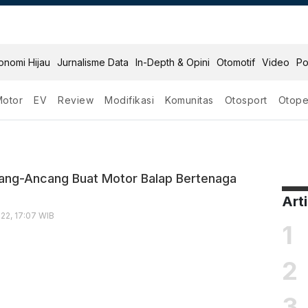
onomi Hijau
Jurnalisme Data
In-Depth & Opini
Otomotif
Video
Po
Motor
EV
Review
Modifikasi
Komunitas
Otosport
Otope
trik
ang-Ancang Buat Motor Balap Bertenaga
Art
22, 17:07 WIB
1
2
3