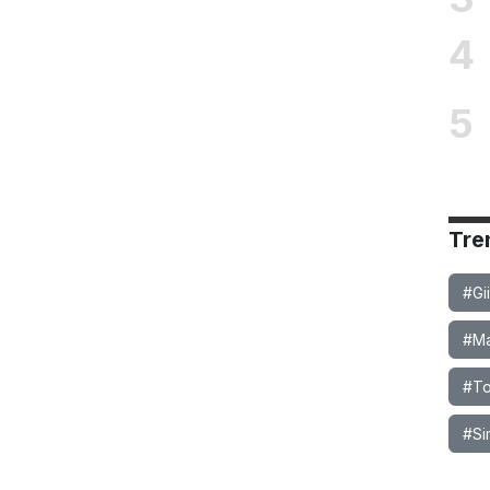
4
5
Tre
#Gi
#Ma
#To
#Si