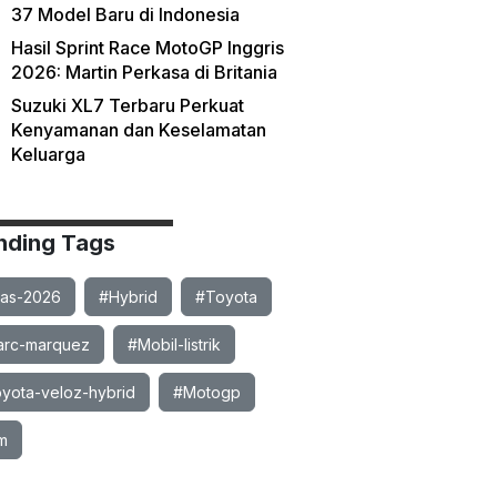
37 Model Baru di Indonesia
Hasil Sprint Race MotoGP Inggris
2026: Martin Perkasa di Britania
Suzuki XL7 Terbaru Perkuat
Kenyamanan dan Keselamatan
Keluarga
nding Tags
ias-2026
#Hybrid
#Toyota
rc-marquez
#Mobil-listrik
yota-veloz-hybrid
#Motogp
m