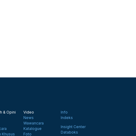
h & Opini
Video
Info
News
Indeks
Wawancara
Insight Center
ara
Katalogue
Databoks
n Khusus
Foto