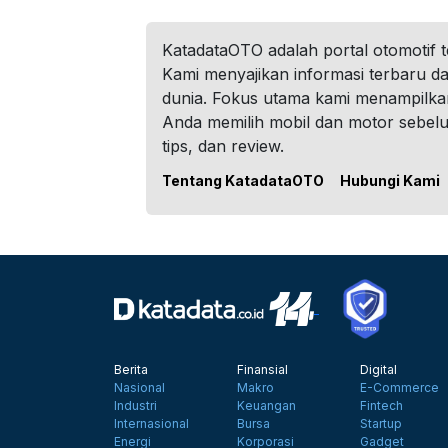
KatadataOTO adalah portal otomotif 
Kami menyajikan informasi terbaru dar
dunia. Fokus utama kami menampilka
Anda memilih mobil dan motor sebel
tips, dan review.
Tentang KatadataOTO
Hubungi Kami
Berita
Finansial
Digital
Nasional
Makro
E-Commerce
Industri
Keuangan
Fintech
Internasional
Bursa
Startup
Energi
Korporasi
Gadget