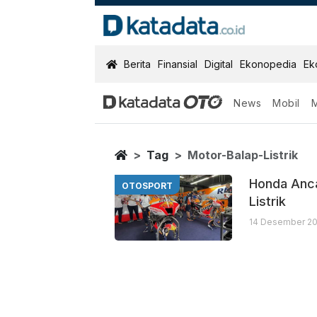
KatadataOTO
Berita
Finansial
Digital
Ekonopedia
Ek
News
Mobil
Motor Balap Lis
Berita Terbaru
Home
Tag
Motor-Balap-Listrik
Honda Anc
OTOSPORT
Listrik
14 Desember 20