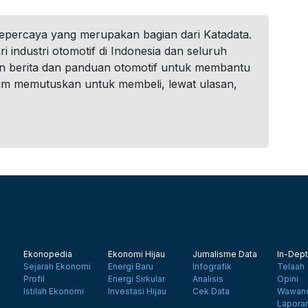
tepercaya yang merupakan bagian dari Katadata.
i industri otomotif di Indonesia dan seluruh
n berita dan panduan otomotif untuk membantu
um memutuskan untuk membeli, lewat ulasan,
Ekonopedia
Ekonomi Hijau
Jurnalisme Data
In-Dept
Sejarah Ekonomi
Energi Baru
Infografik
Telaah
Profil
Energi Sirkular
Analisis
Opini
Istilah Ekonomi
Investasi Hijau
Cek Data
Wawanc
Lapora