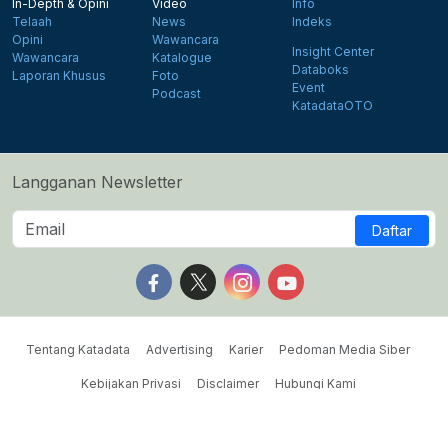
In-Depth & Opini
Video
Info
Telaah
News
Indeks
Opini
Wawancara
Insight Center
Wawancara
Katalogue
Databoks
Laporan Khusus
Foto
Event
Podcast
KatadataOTO
Langganan Newsletter
Daftar
Follow us on Facebook
Follow us on X
Follow us on Instagram
Follow us on Yout
Tentang Katadata
Advertising
Karier
Pedoman Media Siber
Kebijakan Privasi
Disclaimer
Hubungi Kami
©2026 Katadata. Hak cipta dilindungi Undang-undang.