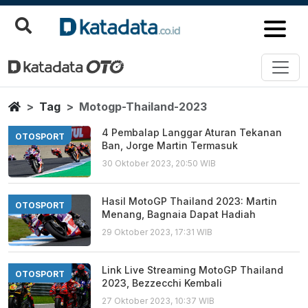
Motogp Thailand 2023
Berita Terbaru
Home
Tag
Motogp-Thailand-2023
4 Pembalap Langgar Aturan Tekanan
OTOSPORT
Ban, Jorge Martin Termasuk
30 Oktober 2023, 20:50 WIB
Hasil MotoGP Thailand 2023: Martin
OTOSPORT
Menang, Bagnaia Dapat Hadiah
29 Oktober 2023, 17:31 WIB
Link Live Streaming MotoGP Thailand
OTOSPORT
2023, Bezzecchi Kembali
27 Oktober 2023, 10:37 WIB