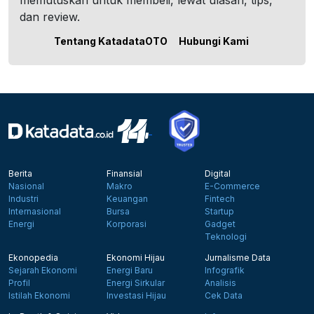
memutuskan untuk membeli, lewat ulasan, tips,
dan review.
Tentang KatadataOTO
Hubungi Kami
Berita
Finansial
Digital
Nasional
Makro
E-Commerce
Industri
Keuangan
Fintech
Internasional
Bursa
Startup
Energi
Korporasi
Gadget
Teknologi
Ekonopedia
Ekonomi Hijau
Jurnalisme Data
Sejarah Ekonomi
Energi Baru
Infografik
Profil
Energi Sirkular
Analisis
Istilah Ekonomi
Investasi Hijau
Cek Data