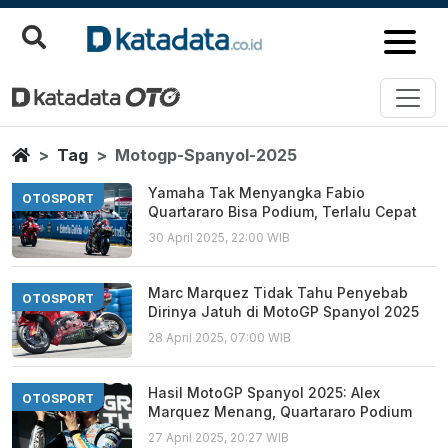
Motogp Spanyol 2025
Berita Terbaru
Home
Tag
Motogp-Spanyol-2025
Yamaha Tak Menyangka Fabio
OTOSPORT
Quartararo Bisa Podium, Terlalu Cepat
30 April 2025, 22:00 WIB
Marc Marquez Tidak Tahu Penyebab
OTOSPORT
Dirinya Jatuh di MotoGP Spanyol 2025
28 April 2025, 07:00 WIB
Hasil MotoGP Spanyol 2025: Alex
OTOSPORT
Marquez Menang, Quartararo Podium
27 April 2025, 20:27 WIB