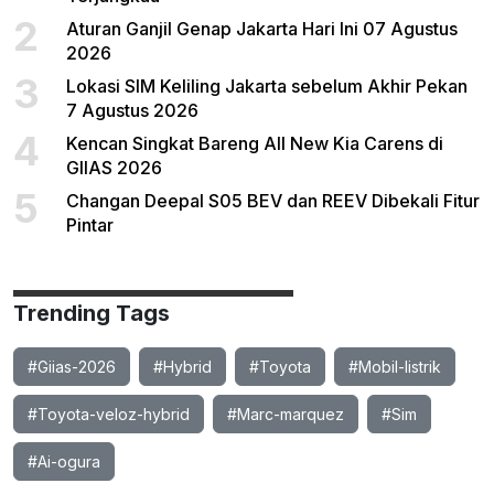
2
Aturan Ganjil Genap Jakarta Hari Ini 07 Agustus
2026
3
Lokasi SIM Keliling Jakarta sebelum Akhir Pekan
7 Agustus 2026
4
Kencan Singkat Bareng All New Kia Carens di
GIIAS 2026
5
Changan Deepal S05 BEV dan REEV Dibekali Fitur
Pintar
Trending Tags
#Giias-2026
#Hybrid
#Toyota
#Mobil-listrik
#Toyota-veloz-hybrid
#Marc-marquez
#Sim
#Ai-ogura