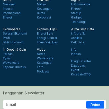
Nasional
Makro
E-Commerce
Industri
Keuangan
Fintech
Internasional
Bursa
Startup
Energi
Korporasi
Gadget
Teknologi
Ekonopedia
Ekonomi Hijau
Jurnalisme Data
Sejarah Ekonomi
Energi Baru
Infografik
Profil
Energi Sirkular
Analisis
Istilah Ekonomi
Investasi Hijau
Cek Data
In-Depth & Opini
Video
Info
Telaah
News
Indeks
Opini
Wawancara
Insight Center
Wawancara
Katalogue
Databoks
Laporan Khusus
Foto
Event
Podcast
KatadataOTO
Langganan Newsletter
Daftar