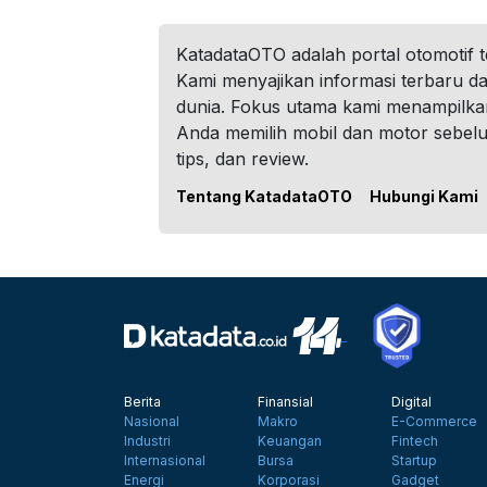
KatadataOTO adalah portal otomotif 
Kami menyajikan informasi terbaru dar
dunia. Fokus utama kami menampilka
Anda memilih mobil dan motor sebel
tips, dan review.
Tentang KatadataOTO
Hubungi Kami
Berita
Finansial
Digital
Nasional
Makro
E-Commerce
Industri
Keuangan
Fintech
Internasional
Bursa
Startup
Energi
Korporasi
Gadget