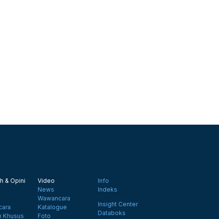
h & Opini
Video
Info
News
Indeks
Wawancara
Insight Center
ara
Katalogue
Databoks
n Khusus
Foto