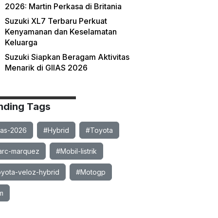
2026: Martin Perkasa di Britania
Suzuki XL7 Terbaru Perkuat
Kenyamanan dan Keselamatan
Keluarga
Suzuki Siapkan Beragam Aktivitas
Menarik di GIIAS 2026
nding Tags
ias-2026
#Hybrid
#Toyota
rc-marquez
#Mobil-listrik
yota-veloz-hybrid
#Motogp
m