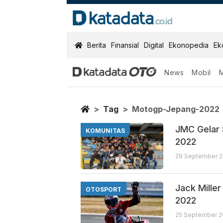
KatadataOTO
Berita
Finansial
Digital
Ekonopedia
Ek
News
Mobil
Motogp Jepan
Berita Terbaru
Home
Tag
Motogp-Jepang-2022
JMC Gelar 
KOMUNITAS
2022
29 September 2
Jack Mille
OTOSPORT
2022
25 September 2