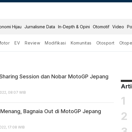
onomi Hijau
Jurnalisme Data
In-Depth & Opini
Otomotif
Video
Po
Motor
EV
Review
Modifikasi
Komunitas
Otosport
Otope
g 2022
Sharing Session dan Nobar MotoGP Jepang
Art
022, 08:07 WIB
1
r Menang, Bagnaia Out di MotoGP Jepang
2
3
022, 17:08 WIB