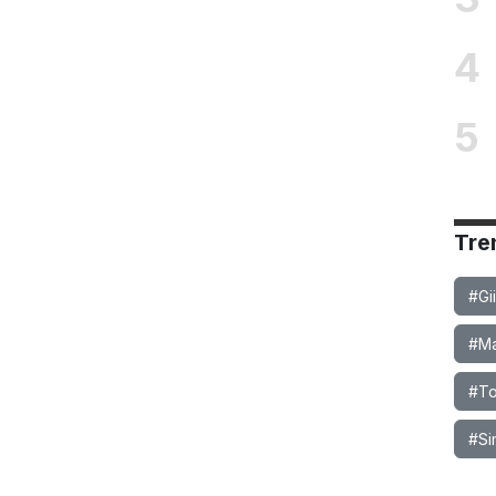
4
5
Tre
#Gi
#Ma
#To
#Si