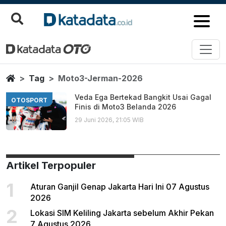
Moto3 Jerman 2026
Berita Terbaru
Home
Tag
Moto3-Jerman-2026
Veda Ega Bertekad Bangkit Usai Gagal
OTOSPORT
Finis di Moto3 Belanda 2026
29 Juni 2026, 21:05 WIB
Artikel Terpopuler
1
Aturan Ganjil Genap Jakarta Hari Ini 07 Agustus
2026
2
Lokasi SIM Keliling Jakarta sebelum Akhir Pekan
7 Agustus 2026