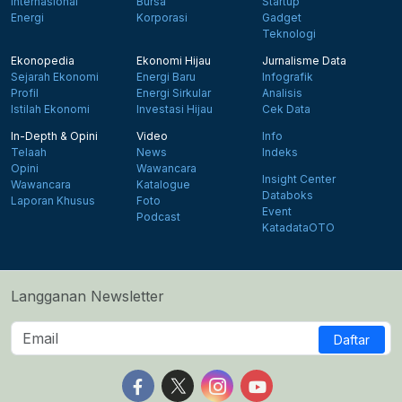
Internasional
Bursa
Startup
Energi
Korporasi
Gadget
Teknologi
Ekonopedia
Ekonomi Hijau
Jurnalisme Data
Sejarah Ekonomi
Energi Baru
Infografik
Profil
Energi Sirkular
Analisis
Istilah Ekonomi
Investasi Hijau
Cek Data
In-Depth & Opini
Video
Info
Telaah
News
Indeks
Opini
Wawancara
Insight Center
Wawancara
Katalogue
Databoks
Laporan Khusus
Foto
Event
Podcast
KatadataOTO
Langganan Newsletter
Daftar
Follow us on Facebook
Follow us on X
Follow us on Instagram
Follow us on Yout