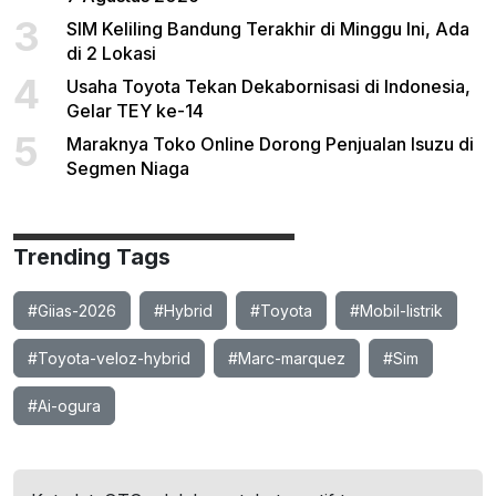
3
SIM Keliling Bandung Terakhir di Minggu Ini, Ada
di 2 Lokasi
4
Usaha Toyota Tekan Dekabornisasi di Indonesia,
Gelar TEY ke-14
5
Maraknya Toko Online Dorong Penjualan Isuzu di
Segmen Niaga
Trending Tags
#Giias-2026
#Hybrid
#Toyota
#Mobil-listrik
#Toyota-veloz-hybrid
#Marc-marquez
#Sim
#Ai-ogura