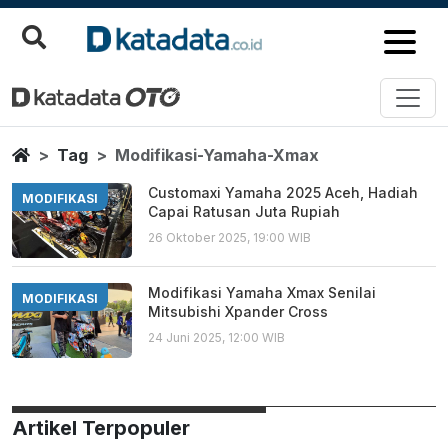
Modifikasi Yamaha Xmax
Berita Terbaru
Home
Tag
Modifikasi-Yamaha-Xmax
Customaxi Yamaha 2025 Aceh, Hadiah
MODIFIKASI
Capai Ratusan Juta Rupiah
26 Oktober 2025, 19:00 WIB
Modifikasi Yamaha Xmax Senilai
MODIFIKASI
Mitsubishi Xpander Cross
24 Juni 2025, 12:00 WIB
Artikel Terpopuler