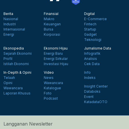
Berita
Finansial
Digital
Nasional
Makro
E-Commerce
Industri
Keuangan
Fintech
Internasional
Bursa
Startup
Energi
Korporasi
Gadget
Teknologi
Ekonopedia
Ekonomi Hijau
Jurnalisme Data
Sejarah Ekonomi
Energi Baru
Infografik
Profil
Energi Sirkular
Analisis
Istilah Ekonomi
Investasi Hijau
Cek Data
In-Depth & Opini
Video
Info
Telaah
News
Indeks
Opini
Wawancara
Insight Center
Wawancara
Katalogue
Databoks
Laporan Khusus
Foto
Event
Podcast
KatadataOTO
Langganan Newsletter