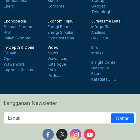
Internasional
Bursa
Startup
Energi
Korporasi
Gadget
Teknologi
Ekonopedia
Ekonomi Hijau
Jurnalisme Data
Sejarah Ekonomi
Energi Baru
Infografik
Profil
Energi Sirkular
Analisis
Istilah Ekonomi
Investasi Hijau
Cek Data
In-Depth & Opini
Video
Info
Telaah
News
Indeks
Opini
Wawancara
Insight Center
Wawancara
Katalogue
Databoks
Laporan Khusus
Foto
Event
Podcast
KatadataOTO
Langganan Newsletter
Daftar
Follow us on Facebook
Follow us on X
Follow us on Instagram
Follow us on Yout