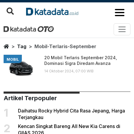
Mobil Terlaris September
Berita Terbaru
Home
Tag
Mobil-Terlaris-September
20 Mobil Terlaris September 2024,
MOBIL
Dominasi Sigra Diredam Avanza
14 Oktober 2024, 07:00 WIB
Artikel Terpopuler
1
Daihatsu Rocky Hybrid Cita Rasa Jepang, Harga
Terjangkau
2
Kencan Singkat Bareng All New Kia Carens di
GIIAS 2026