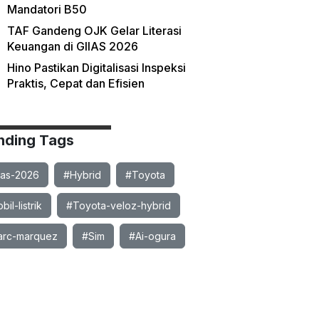
Mandatori B50
TAF Gandeng OJK Gelar Literasi
Keuangan di GIIAS 2026
Hino Pastikan Digitalisasi Inspeksi
Praktis, Cepat dan Efisien
nding Tags
ias-2026
#Hybrid
#Toyota
il-listrik
#Toyota-veloz-hybrid
rc-marquez
#Sim
#Ai-ogura