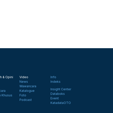
h & Opini
Video
Info
News
Indeks
Wawancara
Insight Center
ara
Katalogue
Databoks
n Khusus
Foto
Event
Podcast
KatadataOTO