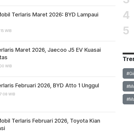
4
obil Terlaris Maret 2026: BYD Lampaui
5
6:15 WIB
erlaris Maret 2026, Jaecoo J5 EV Kuasai
tas
Tre
1:00 WIB
#Gi
rlaris Februari 2026, BYD Atto 1 Unggul
#Mob
17:08 WIB
#Ma
bil Terlaris Februari 2026, Toyota Kian
si