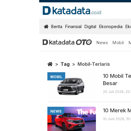
KatadataOTO
Berita
Finansial
Digital
Ekonopedia
Ek
News
Mobil
Mobil Terlaris
Berita Terbaru
Home
Tag
Mobil-Terlaris
10 Mobil Te
MOBIL
Besar
20 Juli 2026, 20
10 Merek M
NEWS
10 Juni 2026, 15