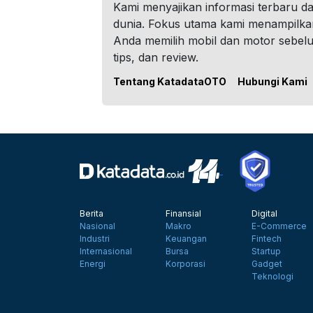
Kami menyajikan informasi terbaru dar
dunia. Fokus utama kami menampilka
Anda memilih mobil dan motor sebel
tips, dan review.
Tentang KatadataOTO
Hubungi Kami
Berita
Finansial
Digital
Nasional
Makro
E-Commerce
Industri
Keuangan
Fintech
Internasional
Bursa
Startup
Energi
Korporasi
Gadget
Teknologi