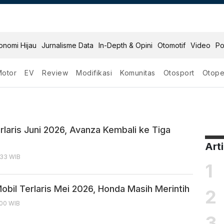
onomi Hijau
Jurnalisme Data
In-Depth & Opini
Otomotif
Video
Po
Motor
EV
Review
Modifikasi
Komunitas
Otosport
Otope
rlaris Juni 2026, Avanza Kembali ke Tiga
Art
:33 WIB
1
obil Terlaris Mei 2026, Honda Masih Merintih
2
:00 WIB
3