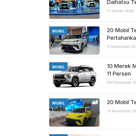
Daihatsu T
11 Januari 2026,
20 Mobil T
MOBIL
Pertahanka
11 Desember 20
10 Merek M
MOBIL
11 Persen
08 Desember 20
20 Mobil Te
MOBIL
13 November 20