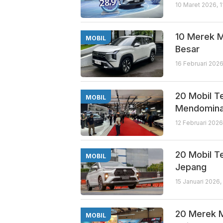
10 Maret 2026, 
10 Merek Mo
MOBIL
Besar
16 Februari 2026
20 Mobil Te
MOBIL
Mendomina
12 Februari 2026
20 Mobil T
MOBIL
Jepang
15 Januari 2026,
20 Merek M
MOBIL