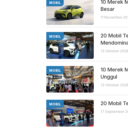
10 Merek M
MOBIL
Besar
11 November 202
20 Mobil T
MOBIL
Mendomina
13 Oktober 2025
10 Merek M
MOBIL
Unggul
13 Oktober 2025
20 Mobil Te
MOBIL
17 September 2