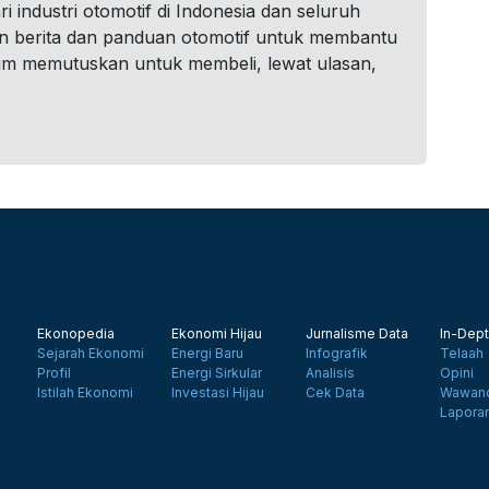
i industri otomotif di Indonesia dan seluruh
n berita dan panduan otomotif untuk membantu
um memutuskan untuk membeli, lewat ulasan,
Ekonopedia
Ekonomi Hijau
Jurnalisme Data
In-Dept
Sejarah Ekonomi
Energi Baru
Infografik
Telaah
Profil
Energi Sirkular
Analisis
Opini
Istilah Ekonomi
Investasi Hijau
Cek Data
Wawanc
Lapora