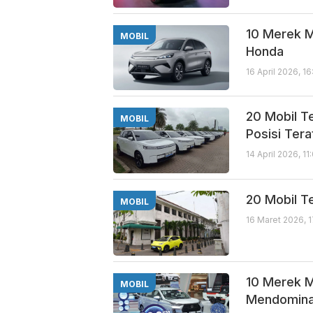
10 Merek M
MOBIL
Honda
16 April 2026, 1
20 Mobil T
MOBIL
Posisi Tera
14 April 2026, 1
20 Mobil Te
MOBIL
16 Maret 2026, 
10 Merek Mo
MOBIL
Mendomina