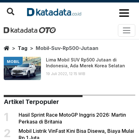
Mobil Suv Rp500 Jutaan
Berita Terbaru
Home
Tag
Mobil-Suv-Rp500-Jutaan
Lima Mobil SUV Rp500 Jutaan di
MOBIL
Indonesia, Ada Merek Korea Selatan
19 Juli 2022, 12:15 WIB
Artikel Terpopuler
1
Hasil Sprint Race MotoGP Inggris 2026: Martin
Perkasa di Britania
2
Mobil Listrik VinFast Kini Bisa Disewa, Biaya Mulai
Rp 1 Juta