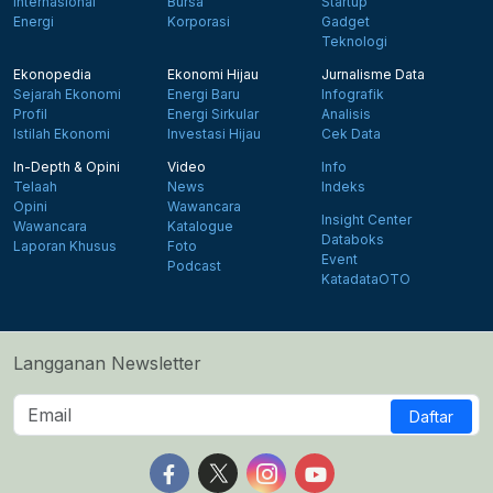
Internasional
Bursa
Startup
Energi
Korporasi
Gadget
Teknologi
Ekonopedia
Ekonomi Hijau
Jurnalisme Data
Sejarah Ekonomi
Energi Baru
Infografik
Profil
Energi Sirkular
Analisis
Istilah Ekonomi
Investasi Hijau
Cek Data
In-Depth & Opini
Video
Info
Telaah
News
Indeks
Opini
Wawancara
Insight Center
Wawancara
Katalogue
Databoks
Laporan Khusus
Foto
Event
Podcast
KatadataOTO
Langganan Newsletter
Daftar
Follow us on Facebook
Follow us on X
Follow us on Instagram
Follow us on Yout