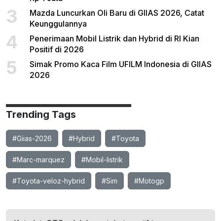
3
Mazda Luncurkan Oli Baru di GIIAS 2026, Catat
Keunggulannya
4
Penerimaan Mobil Listrik dan Hybrid di RI Kian
Positif di 2026
5
Simak Promo Kaca Film UFILM Indonesia di GIIAS
2026
Trending Tags
#Giias-2026
#Hybrid
#Toyota
#Marc-marquez
#Mobil-listrik
#Toyota-veloz-hybrid
#Sim
#Motogp