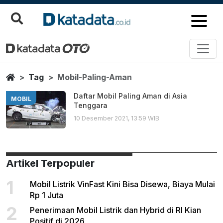
Mobil Paling Aman
Berita Terbaru
Home
Tag
Mobil-Paling-Aman
Daftar Mobil Paling Aman di Asia
MOBIL
Tenggara
10 Desember 2021, 13:59 WIB
Artikel Terpopuler
1
Mobil Listrik VinFast Kini Bisa Disewa, Biaya Mulai
Rp 1 Juta
2
Penerimaan Mobil Listrik dan Hybrid di RI Kian
Positif di 2026