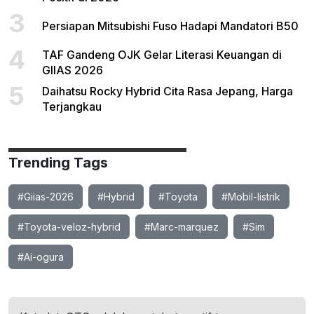
3
Persiapan Mitsubishi Fuso Hadapi Mandatori B50
4
TAF Gandeng OJK Gelar Literasi Keuangan di
GIIAS 2026
5
Daihatsu Rocky Hybrid Cita Rasa Jepang, Harga
Terjangkau
Trending Tags
#Giias-2026
#Hybrid
#Toyota
#Mobil-listrik
#Toyota-veloz-hybrid
#Marc-marquez
#Sim
#Ai-ogura