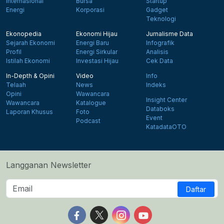
Internasional
Bursa
Startup
Energi
Korporasi
Gadget
Teknologi
Ekonopedia
Ekonomi Hijau
Jurnalisme Data
Sejarah Ekonomi
Energi Baru
Infografik
Profil
Energi Sirkular
Analisis
Istilah Ekonomi
Investasi Hijau
Cek Data
In-Depth & Opini
Video
Info
Telaah
News
Indeks
Opini
Wawancara
Insight Center
Wawancara
Katalogue
Databoks
Laporan Khusus
Foto
Event
Podcast
KatadataOTO
Langganan Newsletter
Daftar
Follow us on Facebook
Follow us on X
Follow us on Instagram
Follow us on Yout