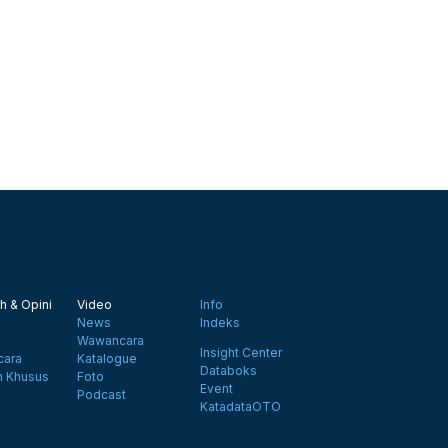
h & Opini
Video
Info
News
Indeks
Wawancara
Insight Center
ara
Katalogue
Databoks
n Khusus
Foto
Event
Podcast
KatadataOTO