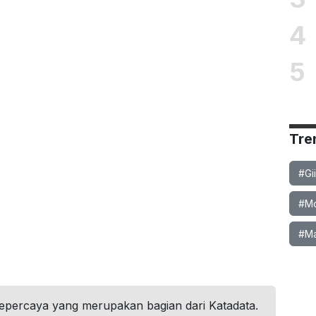
4
5
Tre
#Gi
#Mob
#Ma
tepercaya yang merupakan bagian dari Katadata.