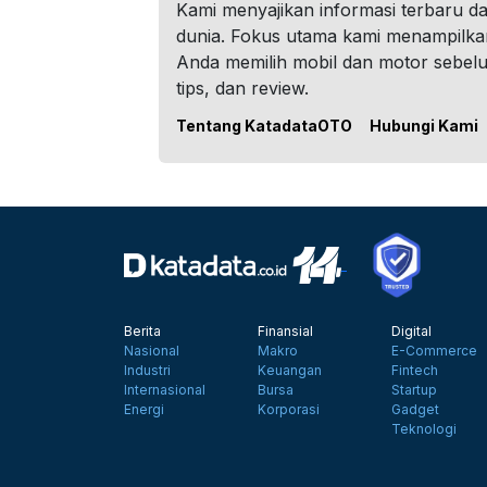
Kami menyajikan informasi terbaru dar
dunia. Fokus utama kami menampilka
Anda memilih mobil dan motor sebel
tips, dan review.
Tentang KatadataOTO
Hubungi Kami
Berita
Finansial
Digital
Nasional
Makro
E-Commerce
Industri
Keuangan
Fintech
Internasional
Bursa
Startup
Energi
Korporasi
Gadget
Teknologi