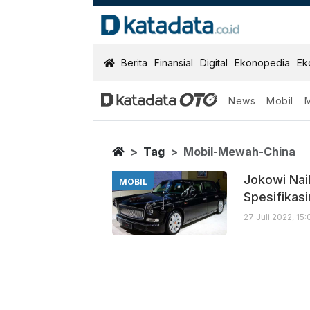
KatadataOTO
Berita
Finansial
Digital
Ekonopedia
Ek
News
Mobil
Mobil Mewah C
Berita Terbaru
Home
Tag
Mobil-Mewah-China
Jokowi Naik
MOBIL
Spesifikas
27 Juli 2022, 15