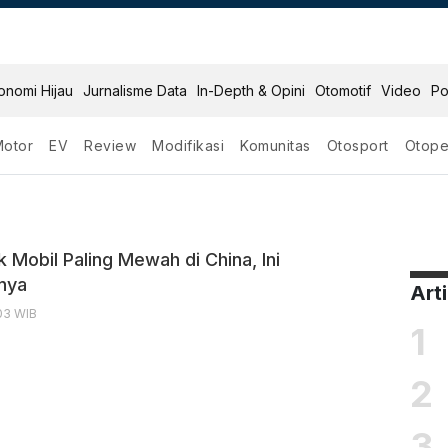
onomi Hijau
Jurnalisme Data
In-Depth & Opini
Otomotif
Video
Po
Motor
EV
Review
Modifikasi
Komunitas
Otosport
Otope
hina
 Mobil Paling Mewah di China, Ini
inya
Art
:03 WIB
1
2
3