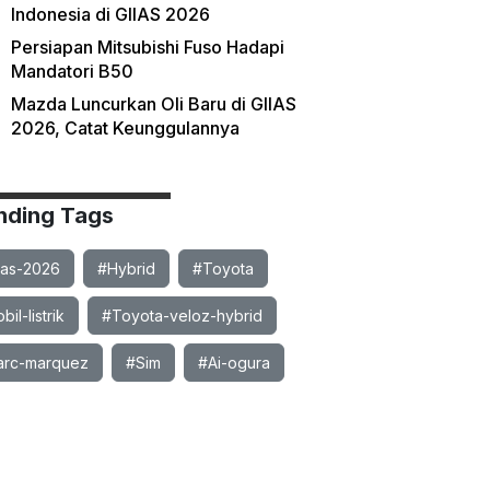
Indonesia di GIIAS 2026
Persiapan Mitsubishi Fuso Hadapi
Mandatori B50
Mazda Luncurkan Oli Baru di GIIAS
2026, Catat Keunggulannya
nding Tags
ias-2026
#Hybrid
#Toyota
il-listrik
#Toyota-veloz-hybrid
rc-marquez
#Sim
#Ai-ogura