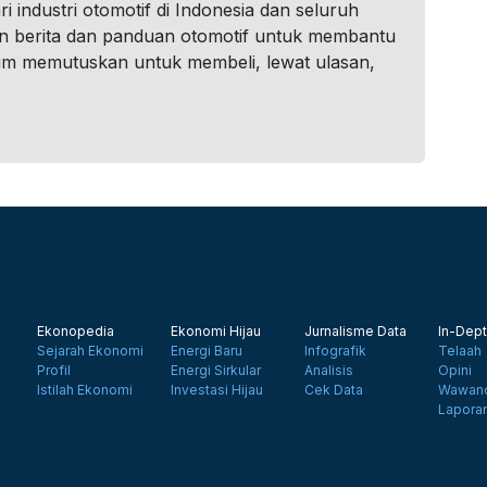
i industri otomotif di Indonesia dan seluruh
n berita dan panduan otomotif untuk membantu
um memutuskan untuk membeli, lewat ulasan,
Ekonopedia
Ekonomi Hijau
Jurnalisme Data
In-Dept
Sejarah Ekonomi
Energi Baru
Infografik
Telaah
Profil
Energi Sirkular
Analisis
Opini
Istilah Ekonomi
Investasi Hijau
Cek Data
Wawanc
Lapora