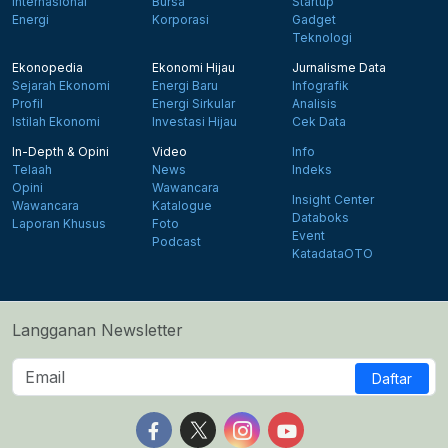
Internasional
Bursa
Startup
Energi
Korporasi
Gadget
Teknologi
Ekonopedia
Ekonomi Hijau
Jurnalisme Data
Sejarah Ekonomi
Energi Baru
Infografik
Profil
Energi Sirkular
Analisis
Istilah Ekonomi
Investasi Hijau
Cek Data
In-Depth & Opini
Video
Info
Telaah
News
Indeks
Opini
Wawancara
Insight Center
Wawancara
Katalogue
Databoks
Laporan Khusus
Foto
Event
Podcast
KatadataOTO
Langganan Newsletter
Daftar
Follow us on Facebook
Follow us on X
Follow us on Instagram
Follow us on Yout