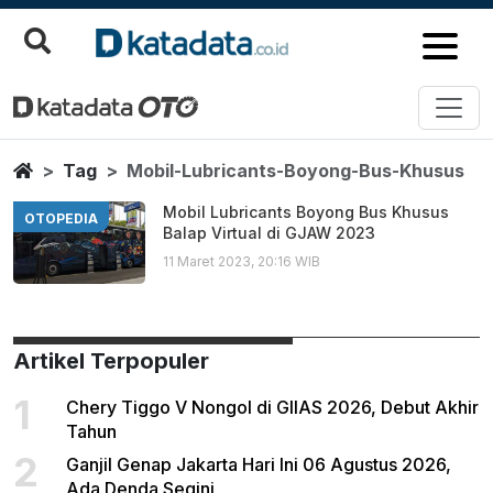
Mobil Lubricants Boyong Bus K
Berita Terbaru
Home
Tag
Mobil-Lubricants-Boyong-Bus-Khusus
Mobil Lubricants Boyong Bus Khusus
OTOPEDIA
Balap Virtual di GJAW 2023
11 Maret 2023, 20:16 WIB
Artikel Terpopuler
1
Chery Tiggo V Nongol di GIIAS 2026, Debut Akhir
Tahun
2
Ganjil Genap Jakarta Hari Ini 06 Agustus 2026,
Ada Denda Segini