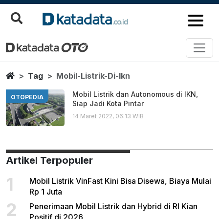
Mobil Listrik Di Ikn
Berita Terbaru
Home
Tag
Mobil-Listrik-Di-Ikn
Mobil Listrik dan Autonomous di IKN,
OTOPEDIA
Siap Jadi Kota Pintar
14 Maret 2022, 06:13 WIB
Artikel Terpopuler
1
Mobil Listrik VinFast Kini Bisa Disewa, Biaya Mulai
Rp 1 Juta
2
Penerimaan Mobil Listrik dan Hybrid di RI Kian
Positif di 2026