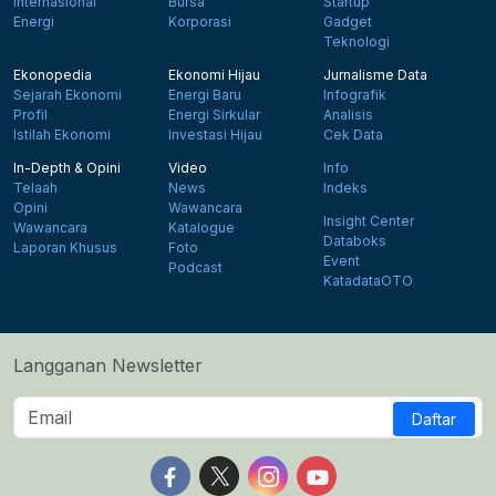
Internasional
Bursa
Startup
Energi
Korporasi
Gadget
Teknologi
Ekonopedia
Ekonomi Hijau
Jurnalisme Data
Sejarah Ekonomi
Energi Baru
Infografik
Profil
Energi Sirkular
Analisis
Istilah Ekonomi
Investasi Hijau
Cek Data
In-Depth & Opini
Video
Info
Telaah
News
Indeks
Opini
Wawancara
Insight Center
Wawancara
Katalogue
Databoks
Laporan Khusus
Foto
Event
Podcast
KatadataOTO
Langganan Newsletter
Daftar
Follow us on Facebook
Follow us on X
Follow us on Instagram
Follow us on Yout