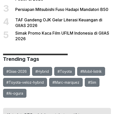
3
Persiapan Mitsubishi Fuso Hadapi Mandatori B50
4
TAF Gandeng OJK Gelar Literasi Keuangan di
GIIAS 2026
5
Simak Promo Kaca Film UFILM Indonesia di GIIAS
2026
Trending Tags
#Giias-2026
#Hybrid
#Toyota
#Mobil-listrik
#Toyota-veloz-hybrid
#Marc-marquez
#Sim
#Ai-ogura