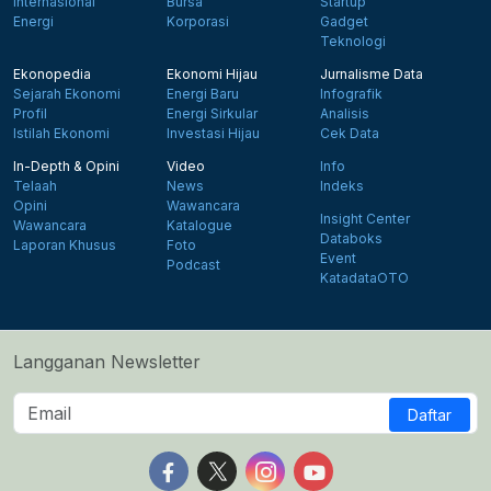
Internasional
Bursa
Startup
Energi
Korporasi
Gadget
Teknologi
Ekonopedia
Ekonomi Hijau
Jurnalisme Data
Sejarah Ekonomi
Energi Baru
Infografik
Profil
Energi Sirkular
Analisis
Istilah Ekonomi
Investasi Hijau
Cek Data
In-Depth & Opini
Video
Info
Telaah
News
Indeks
Opini
Wawancara
Insight Center
Wawancara
Katalogue
Databoks
Laporan Khusus
Foto
Event
Podcast
KatadataOTO
Langganan Newsletter
Daftar
Follow us on Facebook
Follow us on X
Follow us on Instagram
Follow us on Yout