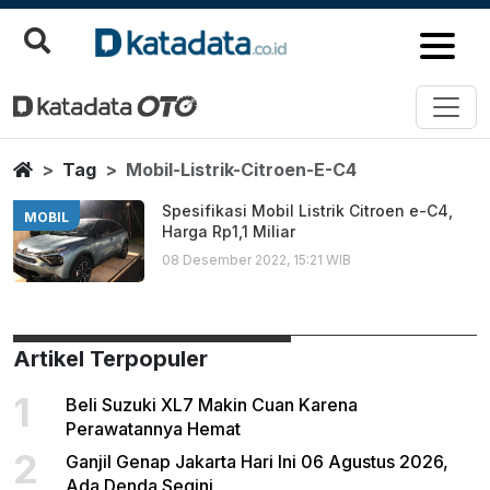
Mobil Listrik Citroen E C4
Berita Terbaru
Home
Tag
Mobil-Listrik-Citroen-E-C4
Spesifikasi Mobil Listrik Citroen e-C4,
MOBIL
Harga Rp1,1 Miliar
08 Desember 2022, 15:21 WIB
Artikel Terpopuler
1
Beli Suzuki XL7 Makin Cuan Karena
Perawatannya Hemat
2
Ganjil Genap Jakarta Hari Ini 06 Agustus 2026,
Ada Denda Segini