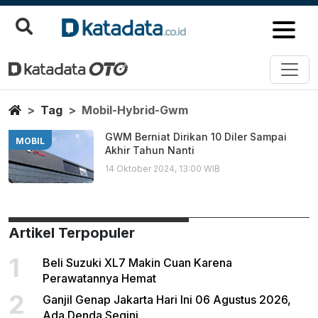
Mobil Hybrid Gwm
Berita Terbaru
Home
Tag
Mobil-Hybrid-Gwm
GWM Berniat Dirikan 10 Diler Sampai
MOBIL
Akhir Tahun Nanti
14 Oktober 2024, 13:00 WIB
Artikel Terpopuler
1
Beli Suzuki XL7 Makin Cuan Karena
Perawatannya Hemat
2
Ganjil Genap Jakarta Hari Ini 06 Agustus 2026,
Ada Denda Segini