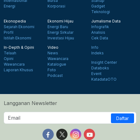
Internasional
Bursa
Startup
Energi
Korporasi
Gadget
Teknologi
Ekonopedia
Ekonomi Hijau
Jurnalisme Data
Sejarah Ekonomi
Energi Baru
Infografik
Profil
Energi Sirkular
Analisis
Istilah Ekonomi
Investasi Hijau
Cek Data
In-Depth & Opini
Video
Info
Telaah
News
Indeks
Opini
Wawancara
Insight Center
Wawancara
Katalogue
Databoks
Laporan Khusus
Foto
Event
Podcast
KatadataOTO
Langganan Newsletter
Daftar
Follow us on Facebook
Follow us on X
Follow us on Instagram
Follow us on Yout