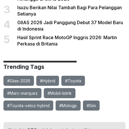
3
Isuzu Berikan Nilai Tambah Bagi Para Pelanggan
Setianya
4
GIIAS 2026 Jadi Panggung Debut 37 Model Baru
di Indonesia
5
Hasil Sprint Race MotoGP Inggris 2026: Martin
Perkasa di Britania
Trending Tags
#Giias-2026
#Hybrid
#Toyota
#Marc-marquez
#Mobil-listrik
#Toyota-veloz-hybrid
#Motogp
#Sim