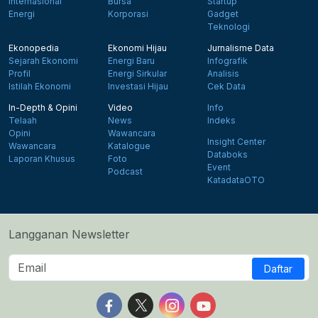
Internasional
Bursa
Startup
Energi
Korporasi
Gadget
Teknologi
Ekonopedia
Ekonomi Hijau
Jurnalisme Data
Sejarah Ekonomi
Energi Baru
Infografik
Profil
Energi Sirkular
Analisis
Istilah Ekonomi
Investasi Hijau
Cek Data
In-Depth & Opini
Video
Info
Telaah
News
Indeks
Opini
Wawancara
Insight Center
Wawancara
Katalogue
Databoks
Laporan Khusus
Foto
Event
Podcast
KatadataOTO
Langganan Newsletter
Daftar
Follow us on Facebook
Follow us on X
Follow us on Instagram
Follow us on Yout