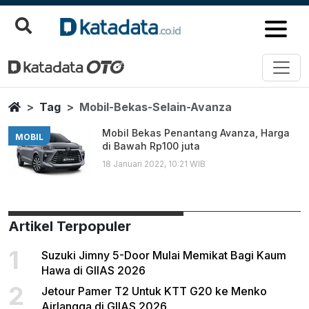
Mobil Bekas Selain Avanza
Berita Terbaru
Home
Tag
Mobil-Bekas-Selain-Avanza
Mobil Bekas Penantang Avanza, Harga
MOBIL
di Bawah Rp100 juta
18 Januari 2022, 10:21 WIB
Artikel Terpopuler
1
Suzuki Jimny 5-Door Mulai Memikat Bagi Kaum
Hawa di GIIAS 2026
2
Jetour Pamer T2 Untuk KTT G20 ke Menko
Airlangga di GIIAS 2026