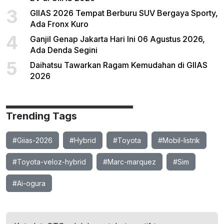
3
GIIAS 2026 Tempat Berburu SUV Bergaya Sporty,
Ada Fronx Kuro
4
Ganjil Genap Jakarta Hari Ini 06 Agustus 2026,
Ada Denda Segini
5
Daihatsu Tawarkan Ragam Kemudahan di GIIAS
2026
Trending Tags
#Giias-2026
#Hybrid
#Toyota
#Mobil-listrik
#Toyota-veloz-hybrid
#Marc-marquez
#Sim
#Ai-ogura