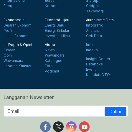
Internasional
Bursa
Startup
Energi
Korporasi
Gadget
Teknologi
Ekonopedia
Ekonomi Hijau
Jurnalisme Data
Sejarah Ekonomi
Energi Baru
Infografik
Profil
Energi Sirkular
Analisis
Istilah Ekonomi
Investasi Hijau
Cek Data
In-Depth & Opini
Video
Info
Telaah
News
Indeks
Opini
Wawancara
Insight Center
Wawancara
Katalogue
Databoks
Laporan Khusus
Foto
Event
Podcast
KatadataOTO
Langganan Newsletter
Daftar
Follow us on Facebook
Follow us on X
Follow us on Instagram
Follow us on Yout