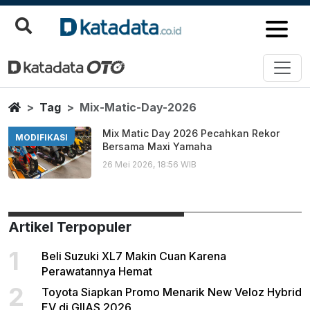
Mix Matic Day 2026
Berita Terbaru
Home
Tag
Mix-Matic-Day-2026
Mix Matic Day 2026 Pecahkan Rekor
MODIFIKASI
Bersama Maxi Yamaha
26 Mei 2026, 18:56 WIB
Artikel Terpopuler
1
Beli Suzuki XL7 Makin Cuan Karena
Perawatannya Hemat
2
Toyota Siapkan Promo Menarik New Veloz Hybrid
EV di GIIAS 2026