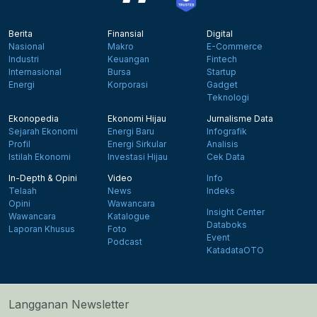
Berita
Finansial
Digital
Nasional
Makro
E-Commerce
Industri
Keuangan
Fintech
Internasional
Bursa
Startup
Energi
Korporasi
Gadget
Teknologi
Ekonopedia
Ekonomi Hijau
Jurnalisme Data
Sejarah Ekonomi
Energi Baru
Infografik
Profil
Energi Sirkular
Analisis
Istilah Ekonomi
Investasi Hijau
Cek Data
In-Depth & Opini
Video
Info
Telaah
News
Indeks
Opini
Wawancara
Insight Center
Wawancara
Katalogue
Databoks
Laporan Khusus
Foto
Event
Podcast
KatadataOTO
Langganan Newsletter