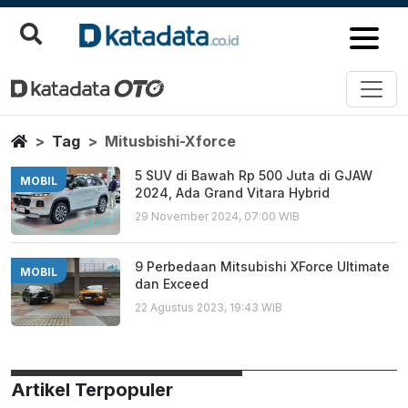
Mitusbishi Xforce
Berita Terbaru
Home
Tag
Mitusbishi-Xforce
5 SUV di Bawah Rp 500 Juta di GJAW
MOBIL
2024, Ada Grand Vitara Hybrid
29 November 2024, 07:00 WIB
9 Perbedaan Mitsubishi XForce Ultimate
MOBIL
dan Exceed
22 Agustus 2023, 19:43 WIB
Artikel Terpopuler